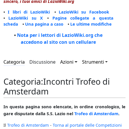
sincero, i tuoi amici di LazioWiki.org
•
I libri di LazioWiki
•
LazioWiki su Facebook
•
LazioWiki su X
•
Pagine collegate a questa
scheda
•
Una pagina a caso
•
Le ultime modifiche
•
Nota per i lettori di LazioWiki.org che
accedono al sito con un cellulare
Categoria
Discussione
Azioni
Strumenti
Categoria
:
Incontri Trofeo di
Amsterdam
In questa pagina sono elencate, in ordine cronologico, le
gare disputate dalla S.S. Lazio nel
Trofeo di Amsterdam
.
Il
Trofeo di Amsterdam
-
Torna al portale delle Competizioni