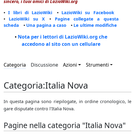
sincero, i tuoi amici di LazioWiki.org
•
I libri di LazioWiki
•
LazioWiki su Facebook
•
LazioWiki su X
•
Pagine collegate a questa
scheda
•
Una pagina a caso
•
Le ultime modifiche
•
Nota per i lettori di LazioWiki.org che
accedono al sito con un cellulare
Categoria
Discussione
Azioni
Strumenti
Categoria
:
Italia Nova
In questa pagina sono riepilogate, in ordine cronologico, le
gare disputate contro l'Italia Nova.
Pagine nella categoria "Italia Nova"