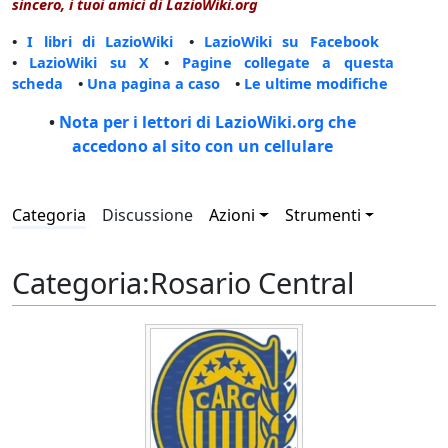
sincero, i tuoi amici di LazioWiki.org
•
I libri di LazioWiki
•
LazioWiki su Facebook
•
LazioWiki su X
•
Pagine collegate a questa
scheda
•
Una pagina a caso
•
Le ultime modifiche
•
Nota per i lettori di LazioWiki.org che
accedono al sito con un cellulare
Categoria
Discussione
Azioni
Strumenti
Categoria
:
Rosario Central