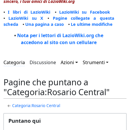
sincero, i tuoi amici di LazioWiki.org
•
I libri di LazioWiki
•
LazioWiki su Facebook
•
LazioWiki su X
•
Pagine collegate a questa
scheda
•
Una pagina a caso
•
Le ultime modifiche
•
Nota per i lettori di LazioWiki.org che
accedono al sito con un cellulare
Categoria
Discussione
Azioni
Strumenti
Pagine che puntano a
"Categoria:Rosario Central"
←
Categoria:Rosario Central
Puntano qui