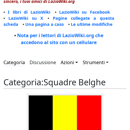
sincero, i tuoi amici di LazioWiki.org
•
I libri di LazioWiki
•
LazioWiki su Facebook
•
LazioWiki su X
•
Pagine collegate a questa
scheda
•
Una pagina a caso
•
Le ultime modifiche
•
Nota per i lettori di LazioWiki.org che
accedono al sito con un cellulare
Categoria
Discussione
Azioni
Strumenti
Categoria
:
Squadre Belghe