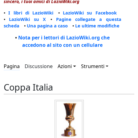
sincero, i tuoi amici di LazioWiki.org
•
I libri di LazioWiki
•
LazioWiki su Facebook
•
LazioWiki su X
•
Pagine collegate a questa
scheda
•
Una pagina a caso
•
Le ultime modifiche
•
Nota per i lettori di LazioWiki.org che
accedono al sito con un cellulare
Pagina
Discussione
Azioni
Strumenti
Coppa Italia