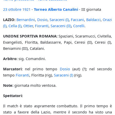
23 ottobre
1921
-
Torneo Alberto Canalini
- III giornata
LAZIO:
Bernardini
,
Dosio
,
Saraceni (I)
,
Faccani
,
Baldacci
,
Orazi
(I)
,
Cella (I)
,
Ottier
,
Fioranti
,
Saraceni (II)
,
Corelli
.
UNIONE SPORTIVA ROMANA:
Spaziani, Scaramucci, Civitella,
Evangelisti, Floritta, Baldassarre, Papi, Ceresi (II), Ceresi (I),
Beniamini (III), Catalani.
Arbitro:
sig. Comandini.
Marcatori:
nel primo tempo
Dosio
(aut) (?); nel secondo
tempo
Fioranti
, Floritta (rig),
Saraceni (I)
(rig).
Note:
giornata molto ventosa.
Spettatori:
Il match è stato aspramente combattuto. Il primo tempo è
stato a favore della Lazio, mentre il secondo ha visto una