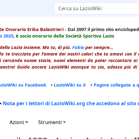
e Onorario Erika Balestrieri
- Dal 2007 il primo sito enciclopedi
io
2025
, è socio onorario della Società Sportiva Lazio
della Lazio insieme. Ma tu, di più.
Fabio
per sempre...
a te tracciata per l'amore dei nostri colori che tu amavi con i
 cercando nuove storie, nuovi elementi da poter raccontare ai le
estro! Guida ancora LazioWiki ovunque tu sia, adesso più di p
azioWiki su Facebook
•
LazioWiki su X
•
Pagine collegate a 
•
Nota per i lettori di LazioWiki.org che accedono al sito 
Azioni
Strumenti