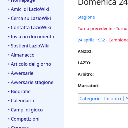
Domenica 24 a
• Homepage
• Amici di LazioWiki
Stagione
• Cerca su LazioWiki
• Contatta LazioWiki
Turno precedente
-
Turno
• Invia un documento
24 aprile
1932
-
Campionat
• Sostieni LazioWiki
ANZIO:
• Almanacco
LAZIO:
• Articolo del giorno
• Avversarie
Arbitro:
• Avversarie stagione
Marcatori:
• Biografie
Categorie
:
Incontri
• Calendario
• Campi di gioco
• Competizioni
• Cronaca