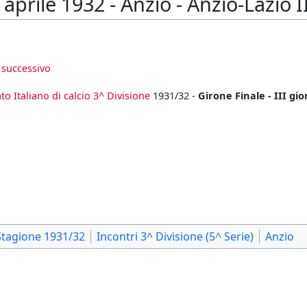
prile 1932 - Anzio - Anzio-Lazio II
 successivo
o Italiano di calcio 3^ Divisione
1931/32 -
Girone Finale - III gi
Stagione 1931/32
Incontri 3^ Divisione (5^ Serie)
Anzio