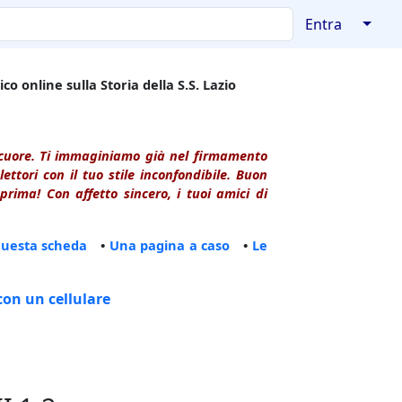
↓
Entra
co online sulla Storia della S.S. Lazio
l cuore. Ti immaginiamo già nel firmamento
ttori con il tuo stile inconfondibile. Buon
rima! Con affetto sincero, i tuoi amici di
questa scheda
•
Una pagina a caso
•
Le
con un cellulare