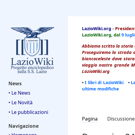
LazioWiki
LazioWiki.org
-
President
LazioWiki.org, dal
9 lugl
Abbiamo scritto la storia 
Proseguiremo la strada d
biancoceleste dove starai
viaggio nostro grande Ma
LazioWiki.org
•
I libri di LazioWiki
•
L
News
ultime modifiche
• Le News
• Le Novità
• Le pubblicazioni
Pagina
Discussione
Navigazione