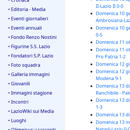
II-Lazio II 0-0
• Editoria - Media
Domenica 10 gen
• Eventi giornalieri
Ambrosiana-Laz
• Eventi annuali
Domenica 10 gen
0-5
• Fondo Renzo Nostini
Domenica 11 ott
• Figurine S.S. Lazio
Domenica 11 ott
• Fondatori S.P. Lazio
Pro Patria 1-2
Domenica 12 giu
• Foto squadra
Domenica 12 giu
• Galleria immagini
Modena 9-1
• Giovanili
Domenica 13 di
• Immagini stagione
Ranchibile - Pa
Domenica 13 dice
• Incontri
1-3
• LazioWiki sui Media
Domenica 13 di
• Luoghi
Domenica 13 mar
Napoli-Lazio 0-
• Olimpicus: i racconti