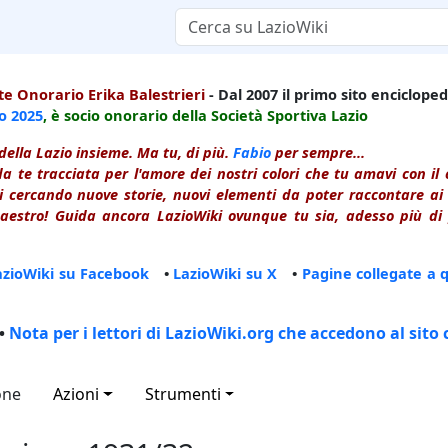
e Onorario Erika Balestrieri
- Dal 2007 il primo sito enciclopedi
io
2025
, è socio onorario della Società Sportiva Lazio
della Lazio insieme. Ma tu, di più.
Fabio
per sempre...
a te tracciata per l'amore dei nostri colori che tu amavi con i
 cercando nuove storie, nuovi elementi da poter raccontare ai le
estro! Guida ancora LazioWiki ovunque tu sia, adesso più di p
azioWiki su Facebook
•
LazioWiki su X
•
Pagine collegate a 
•
Nota per i lettori di LazioWiki.org che accedono al sito 
one
Azioni
Strumenti