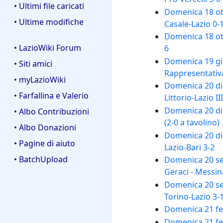
• Ultimi file caricati
Domenica 18 ott
• Ultime modifiche
Casale-Lazio 0-
Domenica 18 otto
• LazioWiki Forum
6
Domenica 19 gi
• Siti amici
Rappresentativ
• myLazioWiki
Domenica 20 dice
• Farfallina e Valerio
Littorio-Lazio II
Domenica 20 dic
• Albo Contribuzioni
(2-0 a tavolino)
• Albo Donazioni
Domenica 20 dic
• Pagine di aiuto
Lazio-Bari 3-2
• BatchUpload
Domenica 20 se
Geraci - Messin
Domenica 20 se
Torino-Lazio 3-
Domenica 21 feb
Domenica 21 feb