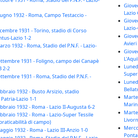
Giove
Lazio 
ugno 1932 - Roma, Campo Testaccio -
Giove
Lazio-
embre 1931 - Torino, stadio di Corso
Gioved
ntus-Lazio 1-2
Avieri
zo 1932 - Roma, Stadio del P.N.F. - Lazio-
Gioved
L'Aqui
ttembre 1931 - Foligno, campo dei Canapè
Lunedì
B 2-2
Super 
tembre 1931 - Roma, Stadio del P.N.F. -
Lunedì
Bellat
braio 1932 - Busto Arsizio, stadio
Marte
Patria-Lazio 1-1
Marin
braio 1932 - Roma - Lazio II-Augusta 6-2
Marte
braio 1932 - Roma - Lazio-Super Tessile
Livorn
praticabilità di campo)
Merco
gio 1932 - Roma - Lazio III-Anzio 1-0
Pontai
gio 1932 - Roma, Stadio del P.N.F. - Lazio-