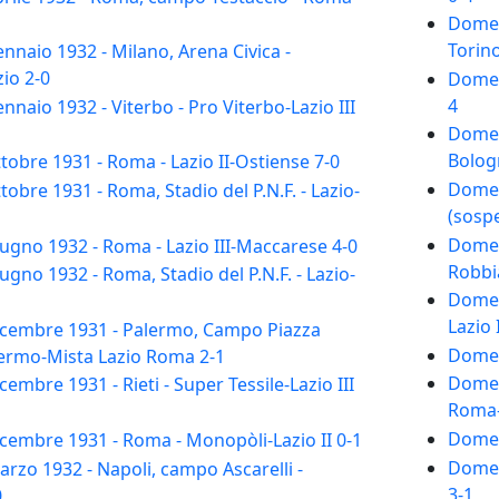
Domeni
Torino
naio 1932 - Milano, Arena Civica -
io 2-0
Domeni
4
naio 1932 - Viterbo - Pro Viterbo-Lazio III
Domeni
Bolog
obre 1931 - Roma - Lazio II-Ostiense 7-0
Domeni
obre 1931 - Roma, Stadio del P.N.F. - Lazio-
(sospe
Domeni
gno 1932 - Roma - Lazio III-Maccarese 4-0
Robbia
gno 1932 - Roma, Stadio del P.N.F. - Lazio-
Domen
Lazio 
cembre 1931 - Palermo, Campo Piazza
Domeni
lermo-Mista Lazio Roma 2-1
Domen
mbre 1931 - Rieti - Super Tessile-Lazio III
Roma-
Domeni
cembre 1931 - Roma - Monopòli-Lazio II 0-1
Domeni
zo 1932 - Napoli, campo Ascarelli -
3-1
0