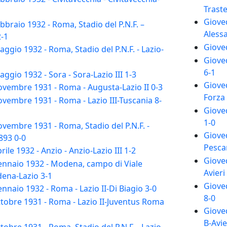
Traste
Gioved
braio 1932 - Roma, Stadio del P.N.F. –
Alessa
-1
Gioved
gio 1932 - Roma, Stadio del P.N.F. - Lazio-
Gioved
6-1
gio 1932 - Sora - Sora-Lazio III 1-3
Gioved
vembre 1931 - Roma - Augusta-Lazio II 0-3
Forza
embre 1931 - Roma - Lazio III-Tuscania 8-
Gioved
1-0
embre 1931 - Roma, Stadio del P.N.F. -
Giove
893 0-0
Pescar
le 1932 - Anzio - Anzio-Lazio III 1-2
Gioved
nnaio 1932 - Modena, campo di Viale
Avieri
dena-Lazio 3-1
Gioved
naio 1932 - Roma - Lazio II-Di Biagio 3-0
8-0
obre 1931 - Roma - Lazio II-Juventus Roma
Gioved
B-Avie
obre 1931 - Roma, Stadio del P.N.F. - Lazio-