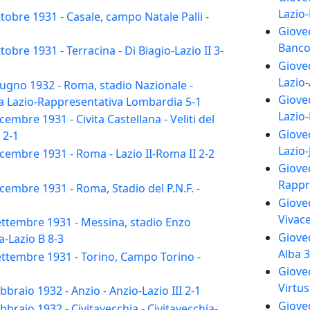
Lazio
obre 1931 - Casale, campo Natale Palli -
Gioved
1
Banco 
bre 1931 - Terracina - Di Biagio-Lazio II 3-
Giove
Lazio-
ugno 1932 - Roma, stadio Nazionale -
Gioved
a Lazio-Rappresentativa Lombardia 5-1
Lazio-
mbre 1931 - Civita Castellana - Veliti del
Gioved
I 2-1
Lazio
embre 1931 - Roma - Lazio II-Roma II 2-2
Giove
Rappr
embre 1931 - Roma, Stadio del P.N.F. -
Gioved
Vivace
ttembre 1931 - Messina, stadio Enzo
Gioved
a-Lazio B 8-3
Alba 3
ttembre 1931 - Torino, Campo Torino -
Gioved
1
Virtus
braio 1932 - Anzio - Anzio-Lazio III 2-1
Giove
braio 1932 - Civitavecchia - Civitavecchia-