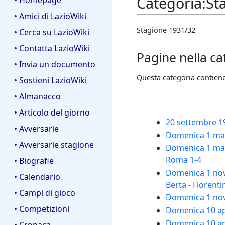
Categoria
:
St
• Homepage
• Amici di LazioWiki
Stagione 1931/32
• Cerca su LazioWiki
• Contatta LazioWiki
Pagine nella c
• Invia un documento
Questa categoria contiene 
• Sostieni LazioWiki
• Almanacco
• Articolo del giorno
20 settembre 193
• Avversarie
Domenica 1 magg
• Avversarie stagione
Domenica 1 magg
Roma 1-4
• Biografie
Domenica 1 nov
• Calendario
Berta - Fiorenti
• Campi di gioco
Domenica 1 novem
• Competizioni
Domenica 10 apr
Domenica 10 ap
• Cronaca