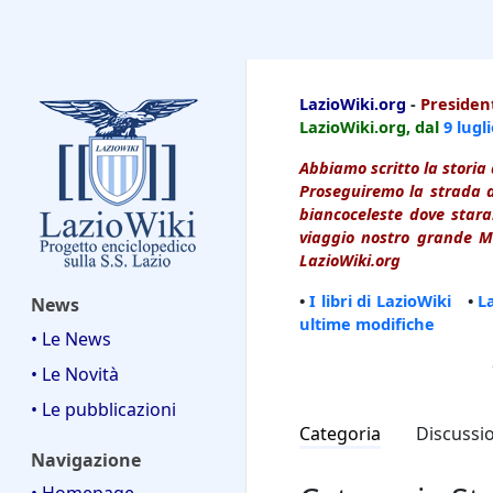
LazioWiki
LazioWiki.org
-
President
LazioWiki.org, dal
9 lugl
Abbiamo scritto la storia 
Proseguiremo la strada d
biancoceleste dove starai
viaggio nostro grande Ma
LazioWiki.org
•
I libri di LazioWiki
•
L
News
ultime modifiche
• Le News
• Le Novità
• Le pubblicazioni
Categoria
Discussi
Navigazione