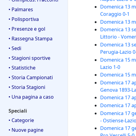
Domenica 13 mar
• Palmares
Coraggio 0-1
• Polisportiva
Domenica 13 mar
• Presenze e gol
Domenica 13 se
Littorio - Vomer
• Rassegna Stampa
Domenica 13 se
• Sedi
Perugia-Lazio 0
• Stagioni sportive
Domenica 15 mag
Lazio 1-0
• Statistiche
Domenica 15 mag
• Storia Campionati
Domenica 17 apr
• Storia Stagioni
Genova 1893-La
• Una pagina a caso
Domenica 17 apr
Domenica 17 apr
Speciali
Domenica 17 ge
• Categorie
- Ostiense-Lazio
Domenica 17 gen
• Nuove pagine
Pro Vercelli 5-0