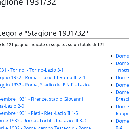
agione 1931/32
ategoria "Stagione 1931/32"
le 121 pagine indicate di seguito, su un totale di 121.
Domeni
Domeni
1 - Torino, - Torino-Lazio 3-1
Triest
io 1932 - Roma - Lazio III-Roma III 2-1
Domeni
io 1932 - Roma, Stadio del P.N.F. - Lazio-
Domeni
Domeni
embre 1931 - Firenze, stadio Giovanni
Bresci
na-Lazio 2-0
Domen
bre 1931 - Rieti - Rieti-Lazio II 1-5
Rappre
ile 1932 - Roma - Fortitudo-Lazio III 3-0
Domen
0-4
rile 1932 - Roma, campo Testaccio - Roma