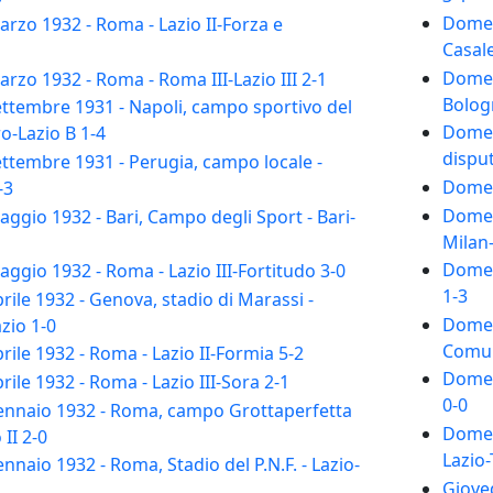
Domeni
zo 1932 - Roma - Lazio II-Forza e
Casale
Domeni
zo 1932 - Roma - Roma III-Lazio III 2-1
Bolog
ttembre 1931 - Napoli, campo sportivo del
Domeni
o-Lazio B 1-4
disput
ttembre 1931 - Perugia, campo locale -
Domen
-3
Domeni
gio 1932 - Bari, Campo degli Sport - Bari-
Milan-
Domen
gio 1932 - Roma - Lazio III-Fortitudo 3-0
1-3
ile 1932 - Genova, stadio di Marassi -
Domen
zio 1-0
Comuna
ile 1932 - Roma - Lazio II-Formia 5-2
Domen
ile 1932 - Roma - Lazio III-Sora 2-1
0-0
nnaio 1932 - Roma, campo Grottaperfetta
Domen
 II 2-0
Lazio-
naio 1932 - Roma, Stadio del P.N.F. - Lazio-
Gioved