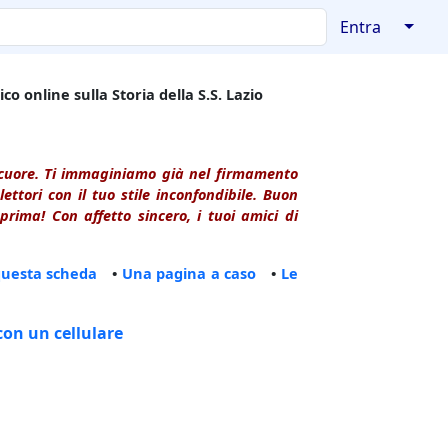
↓
Entra
co online sulla Storia della S.S. Lazio
l cuore. Ti immaginiamo già nel firmamento
ttori con il tuo stile inconfondibile. Buon
rima! Con affetto sincero, i tuoi amici di
questa scheda
•
Una pagina a caso
•
Le
con un cellulare