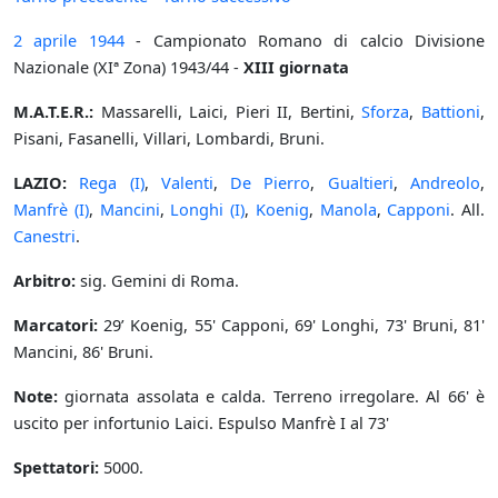
2 aprile
1944
- Campionato Romano di calcio Divisione
Nazionale (XIª Zona) 1943/44 -
XIII giornata
M.A.T.E.R.:
Massarelli, Laici, Pieri II, Bertini,
Sforza
,
Battioni
,
Pisani, Fasanelli, Villari, Lombardi, Bruni.
LAZIO:
Rega (I)
,
Valenti
,
De Pierro
,
Gualtieri
,
Andreolo
,
Manfrè (I)
,
Mancini
,
Longhi (I)
,
Koenig
,
Manola
,
Capponi
. All.
Canestri
.
Arbitro:
sig. Gemini di Roma.
Marcatori:
29’ Koenig, 55' Capponi, 69' Longhi, 73' Bruni, 81'
Mancini, 86' Bruni.
Note:
giornata assolata e calda. Terreno irregolare. Al 66' è
uscito per infortunio Laici. Espulso Manfrè I al 73'
Spettatori:
5000.