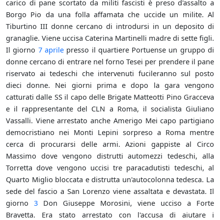
carico di pane scortato da militi fascisti è preso d'assalto a
Borgo Pio da una folla affamata che uccide un milite. Al
Tiburtino III donne cercano di introdursi in un deposito di
granaglie. Viene uccisa Caterina Martinelli madre di sette figli.
Il giorno
7 aprile
presso il quartiere Portuense un gruppo di
donne cercano di entrare nel forno Tesei per prendere il pane
riservato ai tedeschi che intervenuti fucileranno sul posto
dieci donne. Nei giorni prima e dopo la gara vengono
catturati dalle SS il capo delle Brigate Matteotti Pino Gracceva
e il rappresentante del CLN a Roma, il socialista Giuliano
Vassalli. Viene arrestato anche Amerigo Mei capo partigiano
democristiano nei Monti Lepini sorpreso a Roma mentre
cerca di procurarsi delle armi. Azioni gappiste al Circo
Massimo dove vengono distrutti automezzi tedeschi, alla
Torretta dove vengono uccisi tre paracadutisti tedeschi, al
Quarto Miglio bloccata e distrutta un'autocolonna tedesca. La
sede del fascio a San Lorenzo viene assaltata e devastata. Il
giorno
3
Don Giuseppe Morosini, viene ucciso a Forte
Bravetta. Era stato arrestato con l'accusa di aiutare i