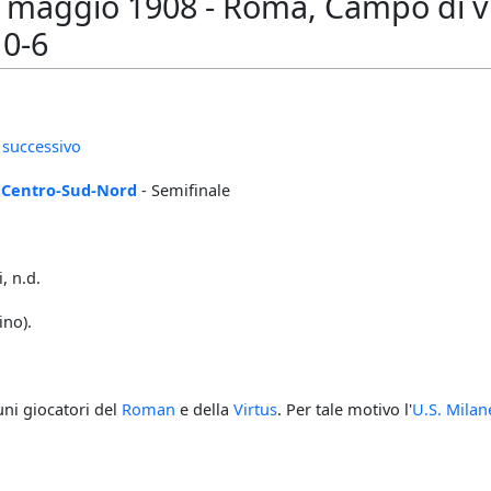
maggio 1908 - Roma, Campo di via
 0-6
 successivo
 Centro-Sud-Nord
- Semifinale
 n.d.
ino).
cuni giocatori del
Roman
e della
Virtus
. Per tale motivo l'
U.S. Milan