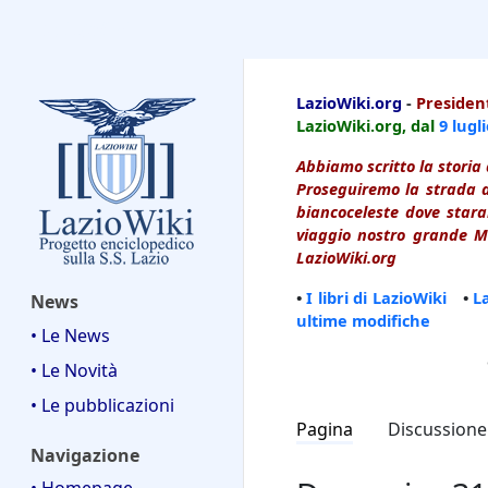
LazioWiki
LazioWiki.org
-
President
LazioWiki.org, dal
9 lugl
Abbiamo scritto la storia 
Proseguiremo la strada d
biancoceleste dove starai
viaggio nostro grande Ma
LazioWiki.org
•
I libri di LazioWiki
•
L
News
ultime modifiche
• Le News
• Le Novità
• Le pubblicazioni
Pagina
Discussione
Navigazione