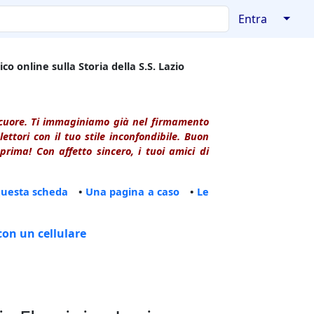
↓
Entra
co online sulla Storia della S.S. Lazio
l cuore. Ti immaginiamo già nel firmamento
ttori con il tuo stile inconfondibile. Buon
rima! Con affetto sincero, i tuoi amici di
questa scheda
•
Una pagina a caso
•
Le
con un cellulare