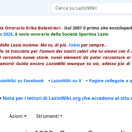
e Onorario Erika Balestrieri
- Dal 2007 il primo sito enciclopedi
io
2025
, è socio onorario della Società Sportiva Lazio
della Lazio insieme. Ma tu, di più.
Fabio
per sempre...
a te tracciata per l'amore dei nostri colori che tu amavi con i
 cercando nuove storie, nuovi elementi da poter raccontare ai le
estro! Guida ancora LazioWiki ovunque tu sia, adesso più di p
azioWiki su Facebook
•
LazioWiki su X
•
Pagine collegate a 
•
Nota per i lettori di LazioWiki.org che accedono al sito 
Azioni
Strumenti