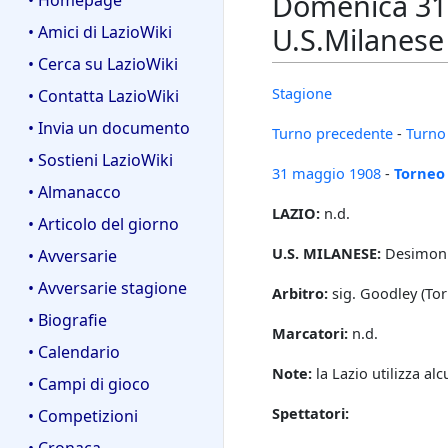
Domenica 31 
• Homepage
U.S.Milanese
• Amici di LazioWiki
• Cerca su LazioWiki
Stagione
• Contatta LazioWiki
• Invia un documento
Turno precedente
-
Turno
• Sostieni LazioWiki
31 maggio
1908
-
Torneo
• Almanacco
LAZIO:
n.d.
• Articolo del giorno
U.S. MILANESE:
Desimoni,
• Avversarie
• Avversarie stagione
Arbitro:
sig. Goodley (Tor
• Biografie
Marcatori:
n.d.
• Calendario
Note:
la Lazio utilizza al
• Campi di gioco
Spettatori:
• Competizioni
• Cronaca