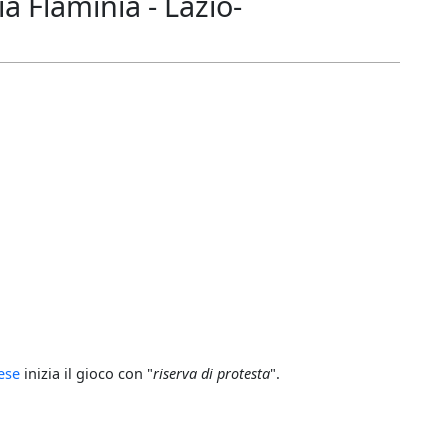
 Flaminia - Lazio-
ese
inizia il gioco con "
riserva di protesta
".