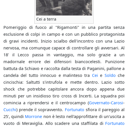
Cei a terra
Pomeriggio di fuoco al "Rigamonti" in una partita senza
esclusione di colpi in campo e con un pubblico protagonista
di gravi incidenti. Inizio scialbo dell'incontro con una Lazio
nervosa, ma comunque capace di controllare gli avversari. Al
18' il Lecco passa in vantaggio, ma solo grazie a un
madornale errore dei difensori biancocelesti. Punizione
battuta da Schiavo e raccolta dalla testa di Paganini, pallone a
candela del tutto innocuo e malinteso tra
Cei
e
Soldo
che
cincischia: Saltutti s'intrufola e mette dentro. Lazio sotto
shock che potrebbe capitolare ancora dopo appena due
minuti per un insidioso tiro cross di Incerti. La squadra poi
comincia a riprendersi e il centrocampo (
Governato
-
Carosi
-
Cucchi
) prende il sopravvento.
Fortunato
sfiora il pareggio al
25', quindi
Morrone
non è lesto nell'approfittare di un'uscita a
vuoto di Meraviglia. Allo scadere una staffilata di
Fortunato