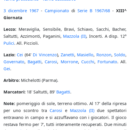
3 dicembre
1967
-
Campionato
di
Serie B
1967/68
-
XIII^
Giornata
Lecco:
Meraviglia, Sensibile, Bravi, Schiavo, Sacchi, Bacher,
Saltutti, Azzimonti, Paganini,
Mazzola (II)
, Incerti. A disp. 12°
Pulici
. All. Piccioli.
Lazio:
Cei
(64'
Di Vincenzo
),
Zanetti
,
Masiello
,
Ronzon
,
Soldo
,
Governato
,
Bagatti
,
Carosi
,
Morrone
,
Cucchi
,
Fortunato
. All.
Gei
.
Arbitro:
Michelotti (Parma).
Marcatori:
18' Saltutti, 89'
Bagatti
.
Note:
pomeriggio di sole, terreno ottimo. Al 17' della ripresa
per uno scontro tra
Carosi
e
Mazzola (II)
due spettatori
entravano in campo e si azzuffavano con i giocatori. Il gioco
restava fermo per 7', tutti interamente recuperati. Due minuti