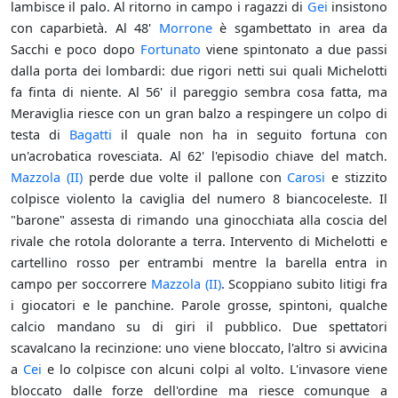
lambisce il palo. Al ritorno in campo i ragazzi di
Gei
insistono
con caparbietà. Al 48'
Morrone
è sgambettato in area da
Sacchi e poco dopo
Fortunato
viene spintonato a due passi
dalla porta dei lombardi: due rigori netti sui quali Michelotti
fa finta di niente. Al 56' il pareggio sembra cosa fatta, ma
Meraviglia riesce con un gran balzo a respingere un colpo di
testa di
Bagatti
il quale non ha in seguito fortuna con
un'acrobatica rovesciata. Al 62' l'episodio chiave del match.
Mazzola (II)
perde due volte il pallone con
Carosi
e stizzito
colpisce violento la caviglia del numero 8 biancoceleste. Il
"barone" assesta di rimando una ginocchiata alla coscia del
rivale che rotola dolorante a terra. Intervento di Michelotti e
cartellino rosso per entrambi mentre la barella entra in
campo per soccorrere
Mazzola (II)
. Scoppiano subito litigi fra
i giocatori e le panchine. Parole grosse, spintoni, qualche
calcio mandano su di giri il pubblico. Due spettatori
scavalcano la recinzione: uno viene bloccato, l'altro si avvicina
a
Cei
e lo colpisce con alcuni colpi al volto. L'invasore viene
bloccato dalle forze dell'ordine ma riesce comunque a