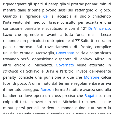
riguadagnare gli spalti. Il parapiglia si protrae per vari minuti
mentre dalle tribune piovono sassi sul rettangolo di gioco.
Quando si riprende
Cei
si accascia al suolo chiedendo
l'intervento del medico: breve consulto per accertare una
contusione parietale e sostituzione con il 12°
Di Vincenzo
.
Lazio che riprende in avanti a tutta forza, ma il Lecco
risponde con pericolosi contropiede e al 77' Saltutti centra un
palo clamoroso. Sul rovesciamento di fronte, complice
un'uscita errata di Meraviglia,
Governato
calcia a colpo sicuro
trovando però l'opposizione disperata di Schiavo. All'82' un
altro errore di Michelotti.
Governato
viene atterrato in
sandwich
da Schiavo e Bravi e l'arbitro, invece dell'evidente
penalty, concede una punizione a due che
Morrone
calcia
fuori di poco. A un minuto dal termine regolamentare arriva
il meritato pareggio.
Ronzon
ferma Saltutti e avanza sino alla
bandierina dove opera un cross preciso che
Bagatti
con un
colpo di testa converte in rete. Michelotti recupera i sette
minuti persi per gli incidenti e manda quindi tutti sotto la
doccia. La Lazio sporge al termine della gara un reclamo su