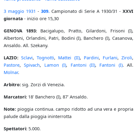
3 maggio
1931
-
309.
Campionato di Serie A 1930/31 -
XXVI
giornata
- inizio ore 15,30
GENOVA 1893:
Bacigalupo, Pratto, Gilardoni, Frisoni (I),
Albertoni, Orlandini, Patri, Bodini (I), Banchero (I), Casanova,
Ansaldo. All. Szekany.
LAZIO:
Sclavi
,
Tognotti
,
Mattei (II)
,
Pardini
,
Furlani
,
Ziroli
,
Pastore
,
Spivach
,
Lamon (I)
,
Fantoni (II)
,
Fantoni (I)
. All.
Molnar
.
Arbitro:
sig. Zorzi di Venezia.
Marcatori:
18' Banchero (I), 87' Ansaldo.
Note:
pioggia continua. campo ridotto ad una vera e propria
palude dalla pioggia ininterrotta
Spettatori:
5.000.