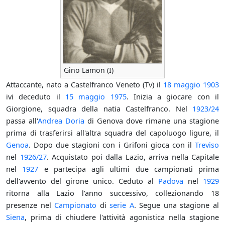
Gino Lamon (I)
Attaccante, nato a Castelfranco Veneto (Tv) il
18 maggio
1903
ivi deceduto il
15 maggio
1975
. Inizia a giocare con il
Giorgione, squadra della natia Castelfranco. Nel
1923/24
passa all'
Andrea Doria
di Genova dove rimane una stagione
prima di trasferirsi all'altra squadra del capoluogo ligure, il
Genoa
. Dopo due stagioni con i Grifoni gioca con il
Treviso
nel
1926/27
. Acquistato poi dalla Lazio, arriva nella Capitale
nel
1927
e partecipa agli ultimi due campionati prima
dell'avvento del girone unico. Ceduto al
Padova
nel
1929
ritorna alla Lazio l'anno successivo, collezionando 18
presenze nel
Campionato
di
serie A
. Segue una stagione al
Siena
, prima di chiudere l'attività agonistica nella stagione