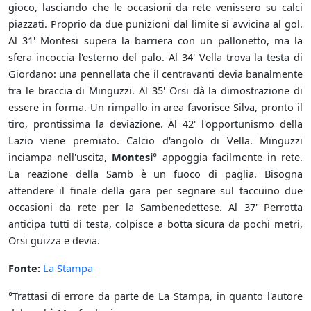
gioco, lasciando che le occasioni da rete venissero su calci
piazzati. Proprio da due punizioni dal limite si avvicina al gol.
Al 31' Montesi supera la barriera con un pallonetto, ma la
sfera incoccia l'esterno del palo. Al 34' Vella trova la testa di
Giordano: una pennellata che il centravanti devia banalmente
tra le braccia di Minguzzi. Al 35' Orsi dà la dimostrazione di
essere in forma. Un rimpallo in area favorisce Silva, pronto il
tiro, prontissima la deviazione. Al 42' l'opportunismo della
Lazio viene premiato. Calcio d'angolo di Vella. Minguzzi
inciampa nell'uscita,
Montesi
° appoggia facilmente in rete.
La reazione della Samb è un fuoco di paglia. Bisogna
attendere il finale della gara per segnare sul taccuino due
occasioni da rete per la Sambenedettese. Al 37' Perrotta
anticipa tutti di testa, colpisce a botta sicura da pochi metri,
Orsi guizza e devia.
Fonte:
La Stampa
°Trattasi di errore da parte de La Stampa, in quanto l'autore