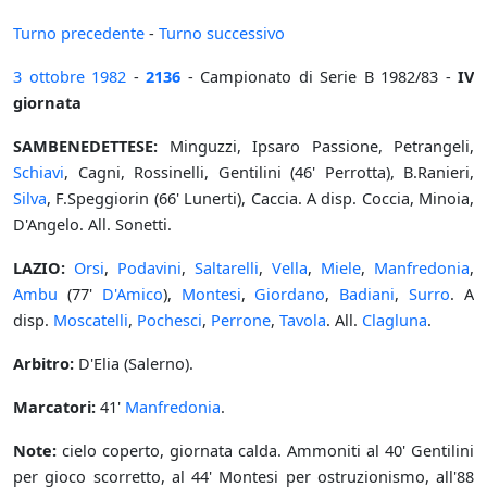
Turno precedente
-
Turno successivo
3 ottobre
1982
-
2136
- Campionato di Serie B 1982/83 -
IV
giornata
SAMBENEDETTESE:
Minguzzi, Ipsaro Passione, Petrangeli,
Schiavi
, Cagni, Rossinelli, Gentilini (46' Perrotta), B.Ranieri,
Silva
, F.Speggiorin (66' Lunerti), Caccia. A disp. Coccia, Minoia,
D'Angelo. All. Sonetti.
LAZIO:
Orsi
,
Podavini
,
Saltarelli
,
Vella
,
Miele
,
Manfredonia
,
Ambu
(77'
D'Amico
),
Montesi
,
Giordano
,
Badiani
,
Surro
. A
disp.
Moscatelli
,
Pochesci
,
Perrone
,
Tavola
. All.
Clagluna
.
Arbitro:
D'Elia (Salerno).
Marcatori:
41'
Manfredonia
.
Note:
cielo coperto, giornata calda. Ammoniti al 40' Gentilini
per gioco scorretto, al 44' Montesi per ostruzionismo, all'88