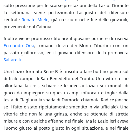
sotto pressione per le scarse prestazioni della Lazio. Durante
la settimana viene perfezionato l'acquisto del difensore
centrale
Renato Miele
, già cresciuto nelle file delle giovanili,
proveniente dal Catania.
Inoltre viene promosso titolare il giovane portiere di riserva
Fernando Orsi
, romano di via dei Monti Tiburtini con un
passato giallorosso, ed il giovane difensore della primavera
Saltarelli
.
Una Lazio formato Serie B è riuscita a fare bottino pieno sul
difficile campo di San Benedetto del Tronto. Una vittoria che
allontana la crisi, schiarisce le idee ai laziali sui moduli di
gioco da impiegare su questi campi infuocati e toglie dalla
testa di Clagluna la spada di Damocle chiamata Radice (anche
se il fatto è stato ripetutamente smentito in via ufficiale). Una
vittoria che non fa una grinza, anche se ottenuta di stretta
misura e con qualche affanno nel finale. Ma la Lazio ieri aveva
l'uomo giusto al posto giusto in ogni situazione, e nel finale