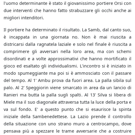
l'uomo determinante è stato il giovanissimo portiere Orsi con
due interventi che hanno fatto strabuzzare gli occhi anche ai
migliori intenditori.
Il portiere ha determinato il risultato. La Samb, dal canto suo,
è incappata in una giornata no. Non è mai riuscita a
districarsi dalla ragnatela laziale e solo nel finale è riuscita a
comprimere gli avversari nella loro area, ma con schemi
disordinati e a volte approssimativi che hanno mortificato il
gioco ed esaltato gli individualismi. L'incontro si è iniziato in
modo spumeggiante ma poi si è ammosciato con il passare
del tempo. Al 1' Ambu prova da fuori area. La palla sibila sul
palo. Al 2' Speggiorin viene smarcato in area da un lancio di
Ranieri ma butta la palla sugli spalti. Al 13' Silva si libera di
Miele ma il suo diagonale attraversa tutta la luce della porta e
va sul fondo. E' a questo punto che si esaurisce la spinta
iniziale della Sambenedettese. La Lazio prende il controllo
della situazione con uno strano muro a centrocampo, dove
pensava più a spezzare le trame avversarie che a costruire