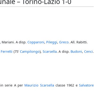
ale – Torino-Lazio 1-0
, Mariani. A disp.
Copparoni
,
Pileggi
,
Greco
. All. Rabitti.
,
Ferretti
(75'
Campilongo
),
Scarsella
. A disp.
Budoni
,
Cenci
.
 in serie A per
Maurizio Scarsella
classe 1962 e
Salvatore