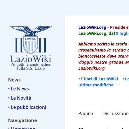
LazioWiki
LazioWiki.org
-
President
LazioWiki.org, dal
9 lugl
Abbiamo scritto la storia 
Proseguiremo la strada d
biancoceleste dove starai
viaggio nostro grande Ma
LazioWiki.org
•
I libri di LazioWiki
•
L
News
ultime modifiche
• Le News
• Le Novità
• Le pubblicazioni
Pagina
Discussione
Navigazione