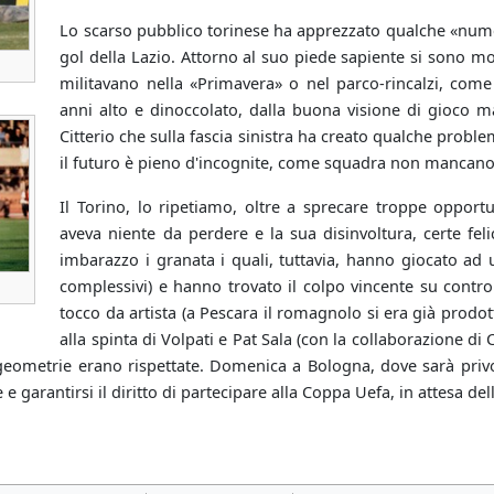
Lo scarso pubblico torinese ha apprezzato qualche «numero
gol della Lazio. Attorno al suo piede sapiente si sono m
militavano nella «Primavera» o nel parco-rincalzi, come T
anni alto e dinoccolato, dalla buona visione di gioco ma 
Citterio che sulla fascia sinistra ha creato qualche proble
il futuro è pieno d'incognite, come squadra non mancano 
Il Torino, lo ripetiamo, oltre a sprecare troppe opport
aveva niente da perdere e la sua disinvoltura, certe fe
imbarazzo i granata i quali, tuttavia, hanno giocato ad u
complessivi) e hanno trovato il colpo vincente su cont
tocco da artista (a Pescara il romagnolo si era già prodott
alla spinta di Volpati e Pat Sala (con la collaborazione d
geometrie erano rispettate. Domenica a Bologna, dove sarà privo 
 e garantirsi il diritto di partecipare alla Coppa Uefa, in attesa del