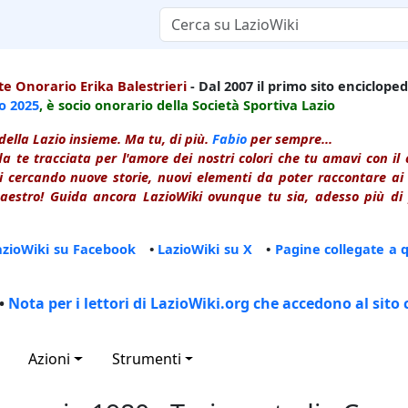
e Onorario Erika Balestrieri
- Dal 2007 il primo sito enciclopedi
io
2025
, è socio onorario della Società Sportiva Lazio
della Lazio insieme. Ma tu, di più.
Fabio
per sempre...
a te tracciata per l'amore dei nostri colori che tu amavi con i
 cercando nuove storie, nuovi elementi da poter raccontare ai le
estro! Guida ancora LazioWiki ovunque tu sia, adesso più di p
azioWiki su Facebook
•
LazioWiki su X
•
Pagine collegate a 
•
Nota per i lettori di LazioWiki.org che accedono al sito 
Azioni
Strumenti