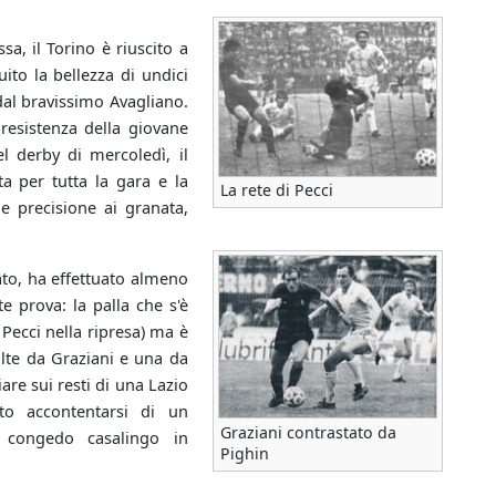
a, il Torino è riuscito a
ito la bellezza di undici
a dal bravissimo Avagliano.
resistenza della giovane
l derby di mercoledì, il
a per tutta la gara e la
La rete di Pecci
 e precisione ai granata,
ato, ha effettuato almeno
te prova: la palla che s'è
i Pecci nella ripresa) ma è
olte da Graziani e una da
re sui resti di una Lazio
to accontentarsi di un
Graziani contrastato da
l congedo casalingo in
Pighin