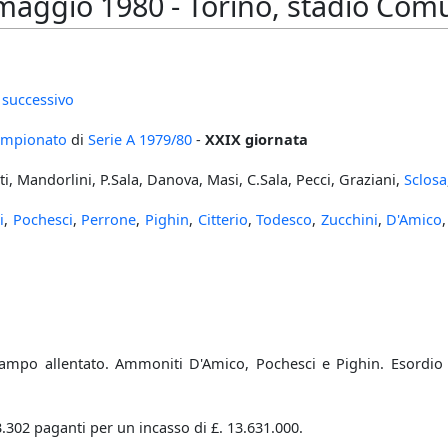
aggio 1980 - Torino, stadio Comun
 successivo
mpionato
di
Serie A
1979/80
-
XXIX giornata
ti, Mandorlini, P.Sala, Danova, Masi, C.Sala, Pecci, Graziani,
Sclosa
i
,
Pochesci
,
Perrone
,
Pighin
,
Citterio
,
Todesco
,
Zucchini
,
D'Amico
ampo allentato. Ammoniti D'Amico, Pochesci e Pighin. Esordio
3.302 paganti per un incasso di £. 13.631.000.