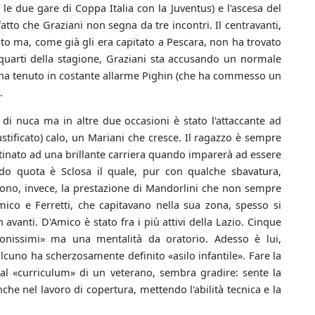
 le due gare di Coppa Italia con la Juventus) e l'ascesa del
atto che Graziani non segna da tre incontri. Il centravanti,
tato ma, come già gli era capitato a Pescara, non ha trovato
e quarti della stagione, Graziani sta accusando un normale
ha tenuto in costante allarme Pighin (che ha commesso un
.
di nuca ma in altre due occasioni è stato l'attaccante ad
stificato) calo, un Mariani che cresce. Il ragazzo è sempre
stinato ad una brillante carriera quando imparerà ad essere
do quota è Sclosa il quale, pur con qualche sbavatura,
o tono, invece, la prestazione di Mandorlini che non sempre
mico e Ferretti, che capitavano nella sua zona, spesso si
vanti. D'Amico è stato fra i più attivi della Lazio. Cinque
uonissimi» ma una mentalità da oratorio. Adesso è lui,
cuno ha scherzosamente definito «asilo infantile». Fare la
al «curriculum» di un veterano, sembra gradire: sente la
che nel lavoro di copertura, mettendo l'abilità tecnica e la