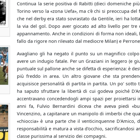
Continua la serie positiva di Rabitti (dieci domeniche più
Torino verso la «zona Uefa», ma c'è chi si preoccupa del f
che nel derby era stato sovrastato da Gentile, ieri ha lot
la via del gol. Dopo aver giocato ad alto livello per tr
appannamento. Anche in condizioni di forma non ideali, 
fallo da rigore non rilevato dal mediocre Milan) e Perrone
Avagliano gli ha negato il punto su un magnifico colpo 
avere un indugio fatale. Per un Graziani in leggero (e giu
puntuale sul pallone anche se difetta di esperienza: è de
più freddo in area. Un altro giovane che sta prenden
acquisisce personalità di partita in partita. Un po' sott
ha saputo sfruttare la libertà di cui godeva poiché D'A
accentravano concedendogli ampi spazi per proiettarsi in a
anni fa, Fulvio Bernardini diceva che aveva piedi «b
Vincenzino, a capitanare un manipolo di imberbi che qual
«chioccia» è una parte che il venticinquenne D'Amico, d
responsabilità e matura a vista d'occhio, sacrificandosi an
classe purissima al servizio dei compagni.