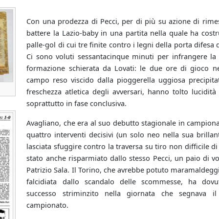
Con una prodezza di Pecci, per di più su azione di rimess
battere la Lazio-baby in una partita nella quale ha costru
palle-gol di cui tre finite contro i legni della porta difes
Ci sono voluti sessantacinque minuti per infrangere la 
formazione schierata da Lovati: le due ore di gioco ne
campo reso viscido dalla pioggerella uggiosa precipitat
freschezza atletica degli avversari, hanno tolto lucidità
soprattutto in fase conclusiva.
Avagliano, che era al suo debutto stagionale in campion
quattro interventi decisivi (un solo neo nella sua brillan
lasciata sfuggire contro la traversa su tiro non difficile d
stato anche risparmiato dallo stesso Pecci, un paio di v
Patrizio Sala. Il Torino, che avrebbe potuto maramaldeggia
falcidiata dallo scandalo delle scommesse, ha dovu
successo striminzito nella giornata che segnava i
campionato.