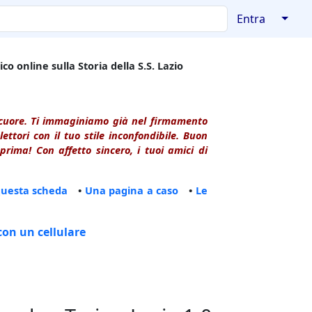
↓
Entra
co online sulla Storia della S.S. Lazio
l cuore. Ti immaginiamo già nel firmamento
ttori con il tuo stile inconfondibile. Buon
rima! Con affetto sincero, i tuoi amici di
questa scheda
•
Una pagina a caso
•
Le
con un cellulare