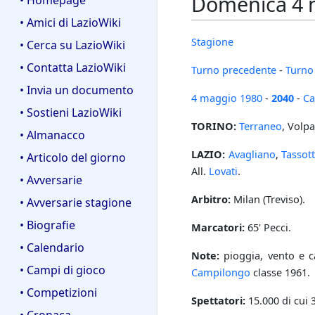
Domenica 4 m
• Homepage
• Amici di LazioWiki
Stagione
• Cerca su LazioWiki
• Contatta LazioWiki
Turno precedente
-
Turno
• Invia un documento
4 maggio
1980
-
2040
-
Ca
• Sostieni LazioWiki
TORINO:
Terraneo
, Volpa
• Almanacco
LAZIO:
Avagliano
,
Tassott
• Articolo del giorno
All.
Lovati
.
• Avversarie
Arbitro:
Milan (Treviso).
• Avversarie stagione
• Biografie
Marcatori:
65' Pecci.
• Calendario
Note:
pioggia, vento e c
• Campi di gioco
Campilongo
classe 1961.
• Competizioni
Spettatori:
15.000 di cui 
• Cronaca