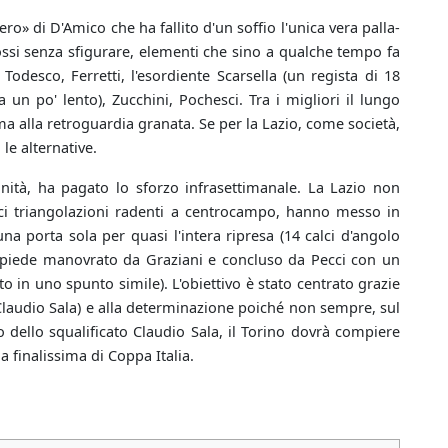
» di D'Amico che ha fallito d'un soffio l'unica vera palla-
ossi senza sfigurare, elementi che sino a qualche tempo fa
odesco, Ferretti, l'esordiente Scarsella (un regista di 18
un po' lento), Zucchini, Pochesci. Tra i migliori il lungo
ma alla retroguardia granata. Se per la Lazio, come società,
le alternative.
unità, ha pagato lo sforzo infrasettimanale. La Lazio non
lici triangolazioni radenti a centrocampo, hanno messo in
na porta sola per quasi l'intera ripresa (14 calci d'angolo
ropiede manovrato da Graziani e concluso da Pecci con un
o in uno spunto simile). L'obiettivo è stato centrato grazie
i Claudio Sala) e alla determinazione poiché non sempre, sul
dello squalificato Claudio Sala, il Torino dovrà compiere
la finalissima di Coppa Italia.