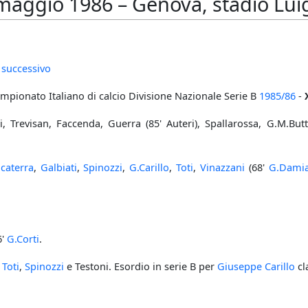
aggio 1986 – Genova, stadio Luigi
 successivo
ampionato Italiano di calcio Divisione Nazionale Serie B
1985/86
-
, Trevisan, Faccenda, Guerra (85' Auteri), Spallarossa, G.M.Butt
lcaterra
,
Galbiati
,
Spinozzi
,
G.Carillo
,
Toti
,
Vinazzani
(68'
G.Damia
6'
G.Corti
.
,
Toti
,
Spinozzi
e Testoni. Esordio in serie B per
Giuseppe Carillo
cl