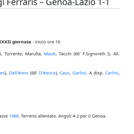
 Ferraris – Genoa-Lazio 1-1
XXXII giornata
- inizio ore 16
i, Torrente, Marulla,
Mauti
, Tacchi (66' F.Signorelli I). All.
ni
),
Dell'Anno
(68'
D'Amico
),
Caso
,
Garlini
. A disp.
Carlini
,
asse
1966
. Terreno allentato. Angoli 4-2 per il Genoa.