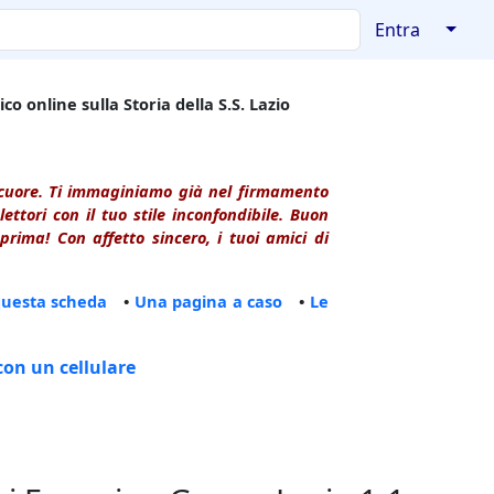
↓
Entra
co online sulla Storia della S.S. Lazio
l cuore. Ti immaginiamo già nel firmamento
ttori con il tuo stile inconfondibile. Buon
rima! Con affetto sincero, i tuoi amici di
questa scheda
•
Una pagina a caso
•
Le
con un cellulare