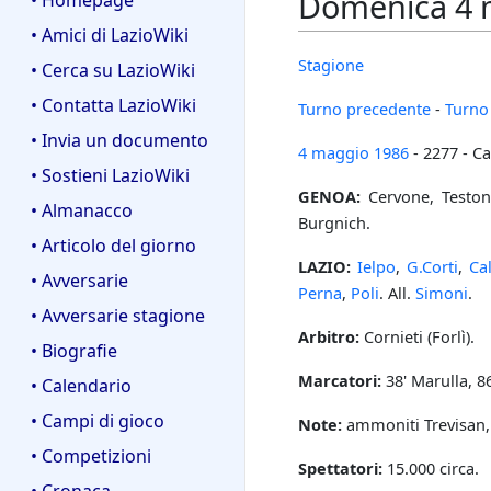
Domenica 4 m
• Homepage
• Amici di LazioWiki
Stagione
• Cerca su LazioWiki
• Contatta LazioWiki
Turno precedente
-
Turno
• Invia un documento
4 maggio
1986
- 2277 - C
• Sostieni LazioWiki
GENOA:
Cervone, Testoni
• Almanacco
Burgnich.
• Articolo del giorno
LAZIO:
Ielpo
,
G.Corti
,
Ca
• Avversarie
Perna
,
Poli
. All.
Simoni
.
• Avversarie stagione
Arbitro:
Cornieti (Forlì).
• Biografie
Marcatori:
38' Marulla, 8
• Calendario
• Campi di gioco
Note:
ammoniti Trevisan
• Competizioni
Spettatori:
15.000 circa.
• Cronaca