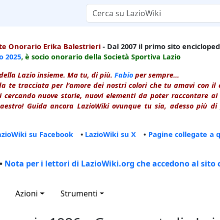
e Onorario Erika Balestrieri
- Dal 2007 il primo sito enciclopedi
io
2025
, è socio onorario della Società Sportiva Lazio
della Lazio insieme. Ma tu, di più.
Fabio
per sempre...
a te tracciata per l'amore dei nostri colori che tu amavi con i
 cercando nuove storie, nuovi elementi da poter raccontare ai le
estro! Guida ancora LazioWiki ovunque tu sia, adesso più di p
azioWiki su Facebook
•
LazioWiki su X
•
Pagine collegate a 
•
Nota per i lettori di LazioWiki.org che accedono al sito 
Azioni
Strumenti