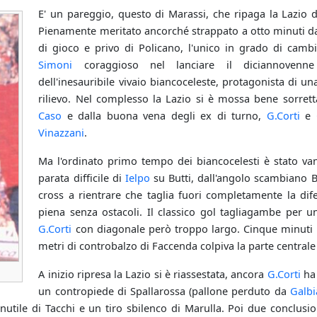
E' un pareggio, questo di Marassi, che ripaga la Lazio 
Pienamente meritato ancorché strappato a otto minuti da
di gioco e privo di Policano, l'unico in grado di camb
Simoni
coraggioso nel lanciare il diciannoven
dell'inesauribile vivaio biancoceleste, protagonista di un
rilievo. Nel complesso la Lazio si è mossa bene sorretta
Caso
e dalla buona vena degli ex di turno,
G.Corti
e
Vinazzani
.
Ma l'ordinato primo tempo dei biancocelesti è stato van
parata difficile di
Ielpo
su Butti, dall'angolo scambiano Bu
cross a rientrare che taglia fuori completamente la di
piena senza ostacoli. Il classico gol tagliagambe per un
G.Corti
con diagonale però troppo largo. Cinque minuti do
metri di controbalzo di Faccenda colpiva la parte centrale 
A inizio ripresa la Lazio si è riassestata, ancora
G.Corti
ha 
un contropiede di Spallarossa (pallone perduto da
Galbi
inutile di Tacchi e un tiro sbilenco di Marulla. Poi due conclusi