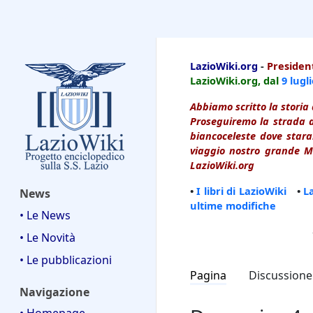
LazioWiki
LazioWiki.org
-
President
LazioWiki.org, dal
9 lugl
Abbiamo scritto la storia 
Proseguiremo la strada d
biancoceleste dove starai
viaggio nostro grande Ma
LazioWiki.org
•
I libri di LazioWiki
•
L
News
ultime modifiche
• Le News
• Le Novità
• Le pubblicazioni
Pagina
Discussione
Navigazione