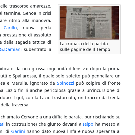
delle trascorse amarezze.
l termine. Genoa in crisi
iare ritmo alla manovra.
ne
Carillo
, nuova perla
a prestazione di assoluto
 dalla sagacia tattica di
La cronaca della partita
G.Damiani
subentrato a
sulle pagine de Il Tempo
ificato da una grossa ingenuità difensiva: dopo la prima
tti e Spallarossa, il quale solo soletto può pennellare un
fesa e Marulla, ignorato da
Spinozzi
può colpire di fronte
a Lazio fin lì anche pericolosa grazie a un'incursione di
po il gol, con la Lazio frastornata, un tiraccio da trenta
della traversa.
chiamato Cervone a una difficile parata, pur rischiando su
ati
in costruzione) che giunto davanti a
Ielpo
ha messo al
oni di
Garlini
hanno dato nuova linfa e nuova speranza ai