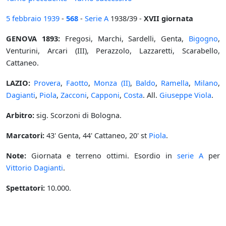
5 febbraio
1939
-
568
-
Serie A
1938/39 -
XVII giornata
GENOVA 1893:
Fregosi, Marchi, Sardelli, Genta,
Bigogno
,
Venturini, Arcari (III), Perazzolo, Lazzaretti, Scarabello,
Cattaneo.
LAZIO:
Provera
,
Faotto
,
Monza (II)
,
Baldo
,
Ramella
,
Milano
,
Dagianti
,
Piola
,
Zacconi
,
Capponi
,
Costa
. All.
Giuseppe Viola
.
Arbitro:
sig. Scorzoni di Bologna.
Marcatori:
43' Genta, 44' Cattaneo, 20' st
Piola
.
Note:
Giornata e terreno ottimi. Esordio in
serie A
per
Vittorio Dagianti
.
Spettatori:
10.000.