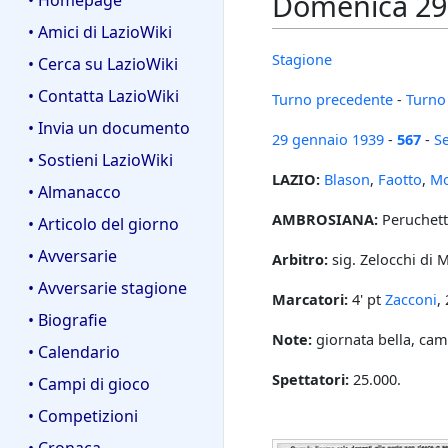
Domenica 29 
• Homepage
• Amici di LazioWiki
Stagione
• Cerca su LazioWiki
• Contatta LazioWiki
Turno precedente
-
Turno
• Invia un documento
29 gennaio
1939
-
567
-
Se
• Sostieni LazioWiki
LAZIO:
Blason
,
Faotto
,
Mo
• Almanacco
AMBROSIANA:
Peruchetti
• Articolo del giorno
• Avversarie
Arbitro:
sig. Zelocchi di 
• Avversarie stagione
Marcatori:
4' pt
Zacconi
,
• Biografie
Note:
giornata bella, cam
• Calendario
Spettatori:
25.000.
• Campi di gioco
• Competizioni
• Cronaca