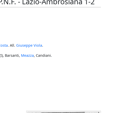
.N.F. - Lazio-Ambrosiana 1-2
Costa
. All.
Giuseppe Viola
.
I), Barsanti,
Meazza
, Candiani.