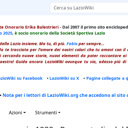
e Onorario Erika Balestrieri
- Dal 2007 il primo sito enciclopedi
io
2025
, è socio onorario della Società Sportiva Lazio
della Lazio insieme. Ma tu, di più.
Fabio
per sempre...
a te tracciata per l'amore dei nostri colori che tu amavi con i
 cercando nuove storie, nuovi elementi da poter raccontare ai le
estro! Guida ancora LazioWiki ovunque tu sia, adesso più di p
azioWiki su Facebook
•
LazioWiki su X
•
Pagine collegate a 
•
Nota per i lettori di LazioWiki.org che accedono al sito 
Azioni
Strumenti