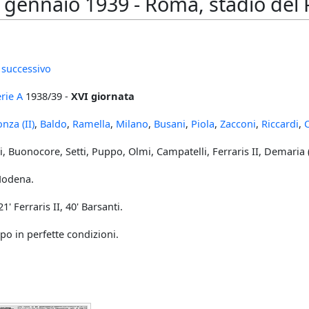
gennaio 1939 - Roma, stadio del P
 successivo
rie A
1938/39 -
XVI giornata
nza (II)
,
Baldo
,
Ramella
,
Milano
,
Busani
,
Piola
,
Zacconi
,
Riccardi
,
, Buonocore, Setti, Puppo, Olmi, Campatelli, Ferraris II, Demaria (
Modena.
 21' Ferraris II, 40' Barsanti.
po in perfette condizioni.