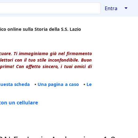
↓
Entra
co online sulla Storia della S.S. Lazio
l cuore. Ti immaginiamo già nel firmamento
ttori con il tuo stile inconfondibile. Buon
rima! Con affetto sincero, i tuoi amici di
questa scheda
•
Una pagina a caso
•
Le
con un cellulare