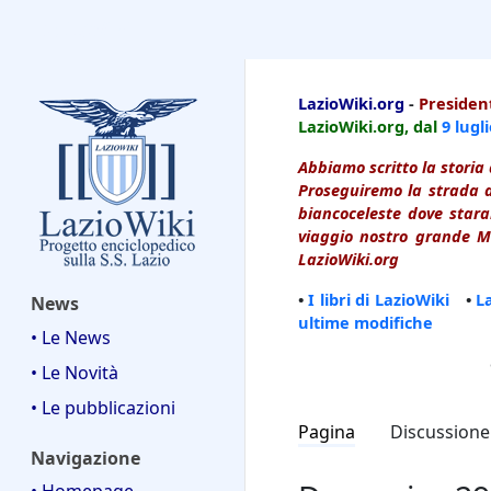
LazioWiki
LazioWiki.org
-
President
LazioWiki.org, dal
9 lugl
Abbiamo scritto la storia 
Proseguiremo la strada d
biancoceleste dove starai
viaggio nostro grande Ma
LazioWiki.org
•
I libri di LazioWiki
•
L
News
ultime modifiche
• Le News
• Le Novità
• Le pubblicazioni
Pagina
Discussione
Navigazione