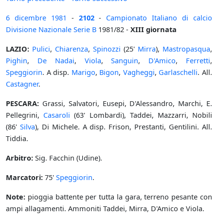
6 dicembre
1981
-
2102
-
Campionato Italiano di calcio
Divisione Nazionale Serie B
1981/82 -
XIII giornata
LAZIO:
Pulici
,
Chiarenza
,
Spinozzi
(25'
Mirra
),
Mastropasqua
,
Pighin
,
De Nadai
,
Viola
,
Sanguin
,
D'Amico
,
Ferretti
,
Speggiorin
. A disp.
Marigo
,
Bigon
,
Vagheggi
,
Garlaschelli
. All.
Castagner
.
PESCARA:
Grassi, Salvatori, Eusepi, D'Alessandro, Marchi, E.
Pellegrini,
Casaroli
(63' Lombardi), Taddei, Mazzarri, Nobili
(86'
Silva
), Di Michele. A disp. Frison, Prestanti, Gentilini. All.
Tiddia.
Arbitro:
Sig. Facchin (Udine).
Marcatori:
75'
Speggiorin
.
Note:
pioggia battente per tutta la gara, terreno pesante con
ampi allagamenti. Ammoniti Taddei, Mirra, D'Amico e Viola.