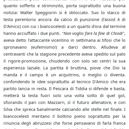
quanto sofferto e striminzito, porta soprattutto una buona
notizia: Walter Speggiorin si è sbloccato. Suo lo stacco di
testa perentorio ancora da calcio di punizione (l'assist è di
D'Amico) con cui i biancocelesti a un quarto d'ora dal termine
hanno acciuffato i due punti.
"Non voglio fare la fine di Chiodi"
,
aveva detto l'attaccante vicentino in settimana ai tifosi che lo
spronavano (eufemismo!) a darci dentro. Alludeva al
centravanti che la stagione precedente aveva spedito sul palo
il rigore-promozione, chiudendo con solo sei centri la sua
esperienza laziale. La partita è bruttina, piove che Dio la
manda e il campo è un acquitrino, o meglio ci diventa.
confondendo le idee soprattutto al tecnico D'Amico che era
partito lancia in resta. Il Pescara di Tiddia si difende e basta,
metterà la testa fuori solo una volta sotto di quel gol,
sfiorando il pari con Mazzarri, sì il futuro allenatore, e con
Silva che spreca banalmente calciando alle stelle nel finale. I
biancocelesti meritano il bottino pieno soprattutto per la
rinuncia degli abruzzesi che forse pensavano di farla franca