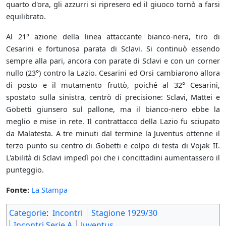
quarto d'ora, gli azzurri si ripresero ed il giuoco tornò a farsi
equilibrato.
Al 21° azione della linea attaccante bianco-nera, tiro di
Cesarini e fortunosa parata di Sclavi. Si continuò essendo
sempre alla pari, ancora con parate di Sclavi e con un corner
nullo (23°) contro la Lazio. Cesarini ed Orsi cambiarono allora
di posto e il mutamento fruttò, poiché al 32° Cesarini,
spostato sulla sinistra, centrò di precisione: Sclavi, Mattei e
Gobetti giunsero sul pallone, ma il bianco-nero ebbe la
meglio e mise in rete. Il contrattacco della Lazio fu sciupato
da Malatesta. A tre minuti dal termine la Juventus ottenne il
terzo punto su centro di Gobetti e colpo di testa di Vojak II.
L'abilità di Sclavi impedì poi che i concittadini aumentassero il
punteggio.
Fonte:
La Stampa
Categorie
:
Incontri
Stagione 1929/30
Incontri Serie A
Juventus