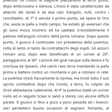
Juventus ha chiuso la stagione piazzandosi al terzo posto,
dopo Ambrosiana e Genova. L'inizio è stato caratterizzato da
attacchi dei laziali e da due calci d'angolo, nulli, contro i
concittadini. Al 7° è venuto il primo punto, ad opera di Orsi
che, avuta la palla a metà campo, ha evitato gli avversari che
gli sono mossi incontro ed ha saettato irresistibilmente il
pallone nell'angolo sinistro della porta romana. Dopo questo
punto, il giuoco è continuato con prevalenza della Juventus,
rotta di tanto in tanto da contrattacchi degli ospiti. Gli azzurri
romani anzi, dopo aver beneficiato di un corner al 29°,
pareggiarono al 36°. L'azione del goal nacque sulla destra e fu
conclusa da Spivach, che calciò raso terra mandando la palla
prima a battere contro un montante e poi a rotolare in rete.
La Juventus iniziò fiaccamente la ripresa, ma trovò tutto il suo
spirito combattivo dopo che Combi, a terra, fu colpito da
Ziroli abbastanza rudemente. Al 9° la Juventus batté un corner
nullo ed in seguito Sclavi si salvò a stento con alcune difficili
parate. Il giuoco si fece a poco a poco pesante ed i bianco-
neri perdettero buone occasioni di segnare. Pertanto, al