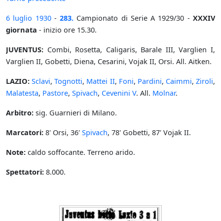
6 luglio
1930
-
283.
Campionato di Serie A 1929/30 -
XXXIV
giornata
- inizio ore 15.30.
JUVENTUS:
Combi, Rosetta, Caligaris, Barale III, Varglien I,
Varglien II, Gobetti, Diena, Cesarini, Vojak II, Orsi. All. Aitken.
LAZIO:
Sclavi
,
Tognotti
,
Mattei II
,
Foni
,
Pardini
,
Caimmi
,
Ziroli
,
Malatesta
,
Pastore
,
Spivach
,
Cevenini V
. All.
Molnar
.
Arbitro:
sig. Guarnieri di Milano.
Marcatori:
8' Orsi, 36'
Spivach
, 78' Gobetti, 87' Vojak II.
Note:
caldo soffocante. Terreno arido.
Spettatori:
8.000.