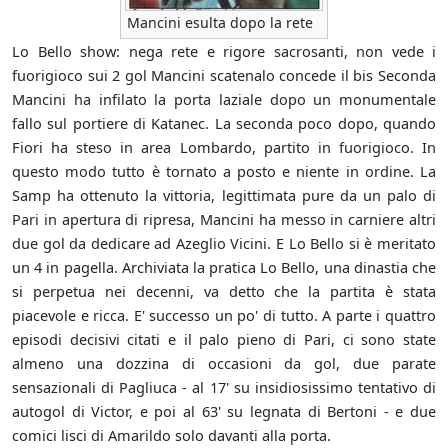
Mancini esulta dopo la rete
Lo Bello show: nega rete e rigore sacrosanti, non vede i
fuorigioco sui 2 gol Mancini scatenalo concede il bis Seconda
Mancini ha infilato la porta laziale dopo un monumentale
fallo sul portiere di Katanec. La seconda poco dopo, quando
Fiori ha steso in area Lombardo, partito in fuorigioco. In
questo modo tutto è tornato a posto e niente in ordine. La
Samp ha ottenuto la vittoria, legittimata pure da un palo di
Pari in apertura di ripresa, Mancini ha messo in carniere altri
due gol da dedicare ad Azeglio Vicini. E Lo Bello si è meritato
un 4 in pagella. Archiviata la pratica Lo Bello, una dinastia che
si perpetua nei decenni, va detto che la partita è stata
piacevole e ricca. E' successo un po' di tutto. A parte i quattro
episodi decisivi citati e il palo pieno di Pari, ci sono state
almeno una dozzina di occasioni da gol, due parate
sensazionali di Pagliuca - al 17' su insidiosissimo tentativo di
autogol di Victor, e poi al 63' su legnata di Bertoni - e due
comici lisci di Amarildo solo davanti alla porta.