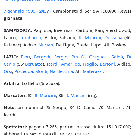
7 gennaio
1990
-
2437
- Campionato di Serie A 1989/90 -
XVIII
giornata
SAMPDORIA:
Pagliuca, Invernizzi, Carboni, Pari, Vierchowod,
Lanna,
Lombardo
, Victor, Salsano,
R. Mancini
,
Dossena
(46'
Katanec). A disp.
Nuciari
, Dall'Igna, Breda, Lupo. All. Boskov.
LAZIO:
Fiori
,
Bergodi
,
Sergio
,
Pin G.
,
Gregucci
,
Soldà
,
Di
Canio
(55'
Beruatto
),
Icardi
,
Amarildo
,
Troglio
,
Bertoni
. A disp.
Orsi
,
Piscedda
,
Monti
,
Nardecchia
. All.
Materazzi
.
Arbitro:
Lo Bello (Siracusa).
Marcatori:
82'
R. Mancini
, 86'
R. Mancini
(rig).
Note:
ammoniti al 25' Sergio, 34' Di Canio, 70' Mancini, 71'
Icardi.
Spettatori:
paganti 7.266, per un incasso di lire 151.017.000;
abbonati 16.545, quota di lire 322.329.283.