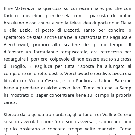
E se Materazzi ha qualcosa su cui recriminare, più che con
l'arbitro dovrebbe prendersela con il piazzista di bibbie
brasiliano e con chi ha avuto la felice idea di portarlo in Italia
e alla Lazio, al posto di Dezotti. Tanto per condire lo
spettacolo c'è stata anche una bella scazzottata tra Pagliuca e
Vierchowod, proprio allo scadere del primo tempo. Il
difensore un formidabile rompiscatole, era retrocesso per
redarguire il portiere, colpevole di non essere uscito su cross
di Troglio. E Pagliuca per tutta risposta ha allungato al
compagno un diretto destro. Vierchowod è recidivo: aveva già
litigato con Vialli a Cesena, e con Pagliuca a Udine. Farebbe
bene a prendere qualche ansiolitico. Tanto più che la Samp
ha mostrato di saper concentrare bene sul campo la propria
carica.
Sferzati dalla gelida tramontana, gli orfanelli di Vialli e Cerezo
si sono avventati come furie sugli avversari, scoprendo uno
spirito proletario e concreto troppe volte mancato. Come