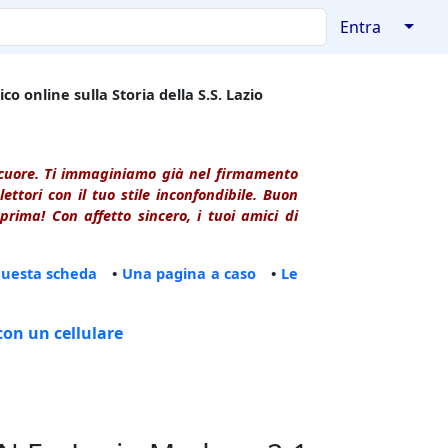
↓
Entra
co online sulla Storia della S.S. Lazio
l cuore. Ti immaginiamo già nel firmamento
ttori con il tuo stile inconfondibile. Buon
rima! Con affetto sincero, i tuoi amici di
questa scheda
•
Una pagina a caso
•
Le
con un cellulare