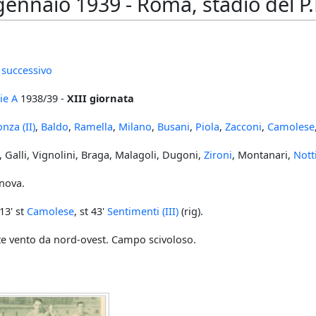
ennaio 1939 - Roma, stadio del P.
 successivo
ie A
1938/39 -
XIII giornata
nza (II)
,
Baldo
,
Ramella
,
Milano
,
Busani
,
Piola
,
Zacconi
,
Camolese
, Galli, Vignolini, Braga, Malagoli, Dugoni,
Zironi
, Montanari,
Nott
enova.
 13' st
Camolese
, st 43'
Sentimenti (III)
(rig).
te vento da nord-ovest. Campo scivoloso.