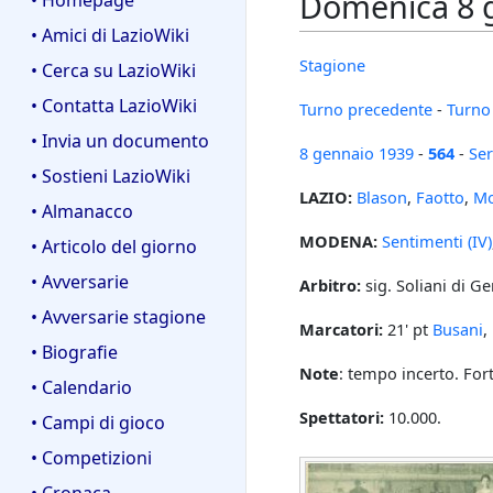
Domenica 8 g
• Homepage
• Amici di LazioWiki
Stagione
• Cerca su LazioWiki
• Contatta LazioWiki
Turno precedente
-
Turno
• Invia un documento
8 gennaio
1939
-
564
-
Ser
• Sostieni LazioWiki
LAZIO:
Blason
,
Faotto
,
Mo
• Almanacco
MODENA:
Sentimenti (IV)
• Articolo del giorno
• Avversarie
Arbitro:
sig. Soliani di G
• Avversarie stagione
Marcatori:
21' pt
Busani
,
• Biografie
Note
: tempo incerto. For
• Calendario
Spettatori:
10.000.
• Campi di gioco
• Competizioni
• Cronaca