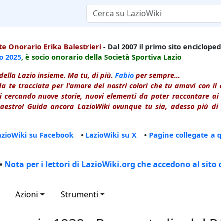
e Onorario Erika Balestrieri
- Dal 2007 il primo sito enciclopedi
io
2025
, è socio onorario della Società Sportiva Lazio
della Lazio insieme. Ma tu, di più.
Fabio
per sempre...
a te tracciata per l'amore dei nostri colori che tu amavi con i
 cercando nuove storie, nuovi elementi da poter raccontare ai le
estro! Guida ancora LazioWiki ovunque tu sia, adesso più di p
azioWiki su Facebook
•
LazioWiki su X
•
Pagine collegate a 
•
Nota per i lettori di LazioWiki.org che accedono al sito 
Azioni
Strumenti