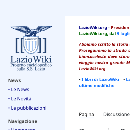
LazioWiki
LazioWiki.org
-
President
LazioWiki.org, dal
9 lugl
Abbiamo scritto la storia 
Proseguiremo la strada d
biancoceleste dove starai
viaggio nostro grande Ma
LazioWiki.org
•
I libri di LazioWiki
•
L
News
ultime modifiche
• Le News
• Le Novità
• Le pubblicazioni
Pagina
Discussione
Navigazione