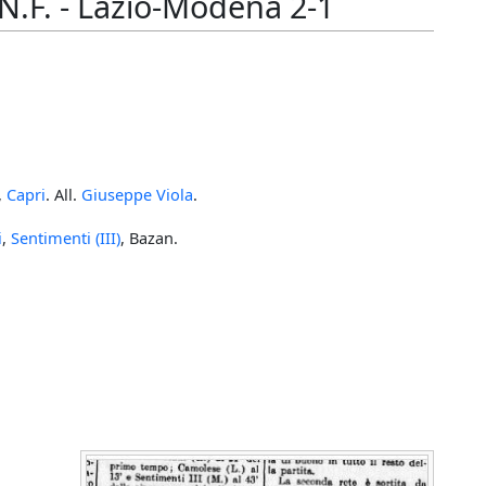
N.F. - Lazio-Modena 2-1
,
Capri
. All.
Giuseppe Viola
.
i
,
Sentimenti (III)
, Bazan.