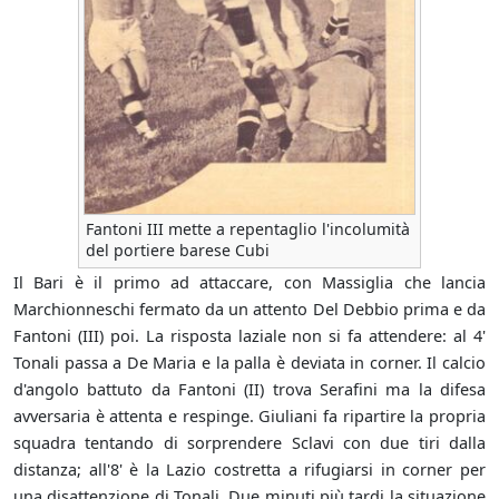
Fantoni III mette a repentaglio l'incolumità
del portiere barese Cubi
Il Bari è il primo ad attaccare, con Massiglia che lancia
Marchionneschi fermato da un attento Del Debbio prima e da
Fantoni (III) poi. La risposta laziale non si fa attendere: al 4'
Tonali passa a De Maria e la palla è deviata in corner. Il calcio
d'angolo battuto da Fantoni (II) trova Serafini ma la difesa
avversaria è attenta e respinge. Giuliani fa ripartire la propria
squadra tentando di sorprendere Sclavi con due tiri dalla
distanza; all'8' è la Lazio costretta a rifugiarsi in corner per
una disattenzione di Tonali. Due minuti più tardi la situazione