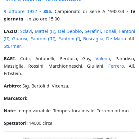
9 ottobre
1932
-
355.
Campionato di Serie A 1932/33 -
IV
giornata
- inizio ore 15,00
LAZIO:
Sclavi
,
Mattei (II)
,
Del Debbio
,
Serafini
,
Tonali
,
Fantoni
(II)
,
Guarisi
,
Fantoni (III)
,
Fantoni (I)
,
Buscaglia
,
De Maria
. All.
Sturmer
.
BARI:
Cubi, Antonelli, Perduca, Gay,
Valenti
, Paradiso,
Massiglia, Rossini, Marchionneschi, Giuliani,
Ferrero
. All.
Erbstein.
Arbitro:
Sig. Bertoli di Vicenza.
Marcatori:
Note:
tempo variabile. Temperatura ideale. Terreno ottimo.
Spettatori:
14000 circa.