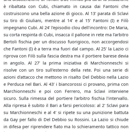
è ribaltata con Cubi, chiamato in causa dai Fantoni che
costruiscono una bella azione di gioco. Al 13' parata di Sclavi
su tiro di Giuliani, mentre al 14' e al 15' Fantoni (I) e Filò
impegnano Cubi. Al 24' l'episodio clou dell'incontro: De Maria,
su corta respinta di Cubi, insacca il pallone in rete ma l'arbitro
Bertoli fischia per un discusso fuorigioco, non accorgendosi
che Fantoni (I) è a terra ma fuori dal campo. Al 25' la Lazio ci
riprova con Filò sulla fascia destra ma il portiere barese devia
in angolo. Al 27' la prima iniziativa di Marchionneschi si
risolve con un tiro sull'esterno della rete. Poi una serie di
azioni d'attacco che mettono in risalto Del Debbio nella Lazio
e Perduca nel Bari. Al 43' i biancorossi ci provano, prima con
Marchionneschi e poi con Ferrero, ma Sclavi interviene
sicuro. Sulla rimessa del portiere l'arbitro fischia l'intervallo.
Alla ripresa è subito il Bari a farsi pericoloso: al 2' Sclavi para
su Marchionneschi e al 4' si ripete su una punizione battuta
da Gay per fallo di Del Debbio su Rossini. La Lazio si chiude
in difesa per riprendere fiato ma lo schieramento tattico non