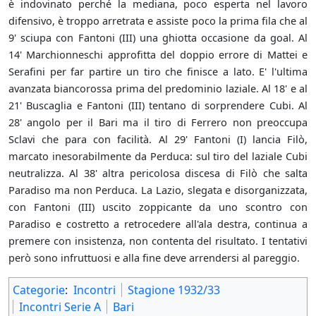
è indovinato perché la mediana, poco esperta nel lavoro
difensivo, è troppo arretrata e assiste poco la prima fila che al
9' sciupa con Fantoni (III) una ghiotta occasione da goal. Al
14' Marchionneschi approfitta del doppio errore di Mattei e
Serafini per far partire un tiro che finisce a lato. E' l'ultima
avanzata biancorossa prima del predominio laziale. Al 18' e al
21' Buscaglia e Fantoni (III) tentano di sorprendere Cubi. Al
28' angolo per il Bari ma il tiro di Ferrero non preoccupa
Sclavi che para con facilità. Al 29' Fantoni (I) lancia Filò,
marcato inesorabilmente da Perduca: sul tiro del laziale Cubi
neutralizza. Al 38' altra pericolosa discesa di Filò che salta
Paradiso ma non Perduca. La Lazio, slegata e disorganizzata,
con Fantoni (III) uscito zoppicante da uno scontro con
Paradiso e costretto a retrocedere all'ala destra, continua a
premere con insistenza, non contenta del risultato. I tentativi
però sono infruttuosi e alla fine deve arrendersi al pareggio.
Categorie
:
Incontri
Stagione 1932/33
Incontri Serie A
Bari