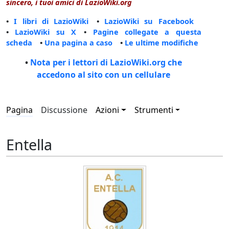
sincero, i tuoi amici di LazioWiki.org
•
I libri di LazioWiki
•
LazioWiki su Facebook
•
LazioWiki su X
•
Pagine collegate a questa
scheda
•
Una pagina a caso
•
Le ultime modifiche
•
Nota per i lettori di LazioWiki.org che
accedono al sito con un cellulare
Pagina
Discussione
Azioni
Strumenti
Entella