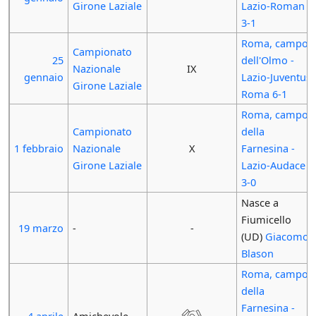
Girone Laziale
Lazio-Roman
3-1
Roma, campo
Campionato
25
dell'Olmo -
Nazionale
IX
gennaio
Lazio-Juventus
Girone Laziale
Roma 6-1
Roma, campo
Campionato
della
1 febbraio
Nazionale
X
Farnesina -
Girone Laziale
Lazio-Audace
3-0
Nasce a
Fiumicello
19 marzo
-
-
(UD)
Giacomo
Blason
Roma, campo
della
Farnesina -