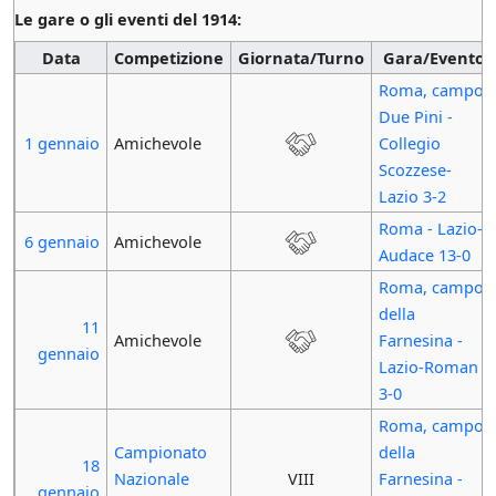
Le gare o gli eventi del 1914:
Data
Competizione
Giornata/Turno
Gara/Evento
Roma, campo
Due Pini -
1 gennaio
Amichevole
Collegio
Scozzese-
Lazio 3-2
Roma - Lazio-
6 gennaio
Amichevole
Audace 13-0
Roma, campo
della
11
Amichevole
Farnesina -
gennaio
Lazio-Roman
3-0
Roma, campo
Campionato
della
18
Nazionale
VIII
Farnesina -
gennaio