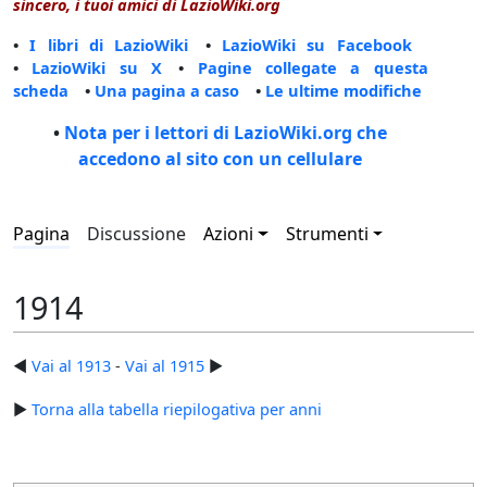
sincero, i tuoi amici di LazioWiki.org
•
I libri di LazioWiki
•
LazioWiki su Facebook
•
LazioWiki su X
•
Pagine collegate a questa
scheda
•
Una pagina a caso
•
Le ultime modifiche
•
Nota per i lettori di LazioWiki.org che
accedono al sito con un cellulare
Pagina
Discussione
Azioni
Strumenti
1914
◄
Vai al 1913
-
Vai al 1915
►
►
Torna alla tabella riepilogativa per anni