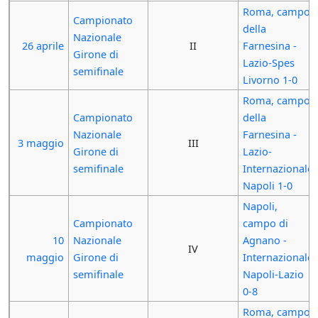
Roma, campo
Campionato
della
Nazionale
26 aprile
II
Farnesina -
Girone di
Lazio-Spes
semifinale
Livorno 1-0
Roma, campo
Campionato
della
Nazionale
Farnesina -
3 maggio
III
Girone di
Lazio-
semifinale
Internazionale
Napoli 1-0
Napoli,
Campionato
campo di
10
Nazionale
Agnano -
IV
maggio
Girone di
Internazionale
semifinale
Napoli-Lazio
0-8
Roma, campo