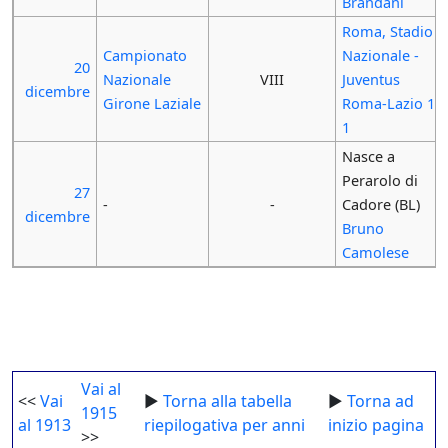
Brandani
Roma, Stadio
Campionato
Nazionale -
20
Nazionale
VIII
Juventus
dicembre
Girone Laziale
Roma-Lazio 1-
1
Nasce a
Perarolo di
27
-
-
Cadore (BL)
dicembre
Bruno
Camolese
Vai al
<<
Vai
►
Torna alla tabella
►
Torna ad
1915
al 1913
riepilogativa per anni
inizio pagina
>>