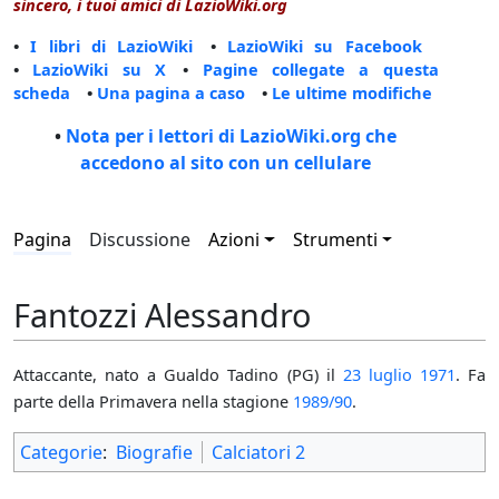
sincero, i tuoi amici di LazioWiki.org
•
I libri di LazioWiki
•
LazioWiki su Facebook
•
LazioWiki su X
•
Pagine collegate a questa
scheda
•
Una pagina a caso
•
Le ultime modifiche
•
Nota per i lettori di LazioWiki.org che
accedono al sito con un cellulare
Pagina
Discussione
Azioni
Strumenti
Fantozzi Alessandro
Attaccante, nato a Gualdo Tadino (PG) il
23 luglio
1971
. Fa
parte della Primavera nella stagione
1989/90
.
Categorie
:
Biografie
Calciatori 2