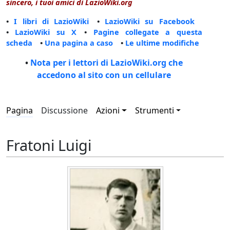
sincero, i tuoi amici di LazioWiki.org
•
I libri di LazioWiki
•
LazioWiki su Facebook
•
LazioWiki su X
•
Pagine collegate a questa
scheda
•
Una pagina a caso
•
Le ultime modifiche
•
Nota per i lettori di LazioWiki.org che
accedono al sito con un cellulare
Pagina
Discussione
Azioni
Strumenti
Fratoni Luigi