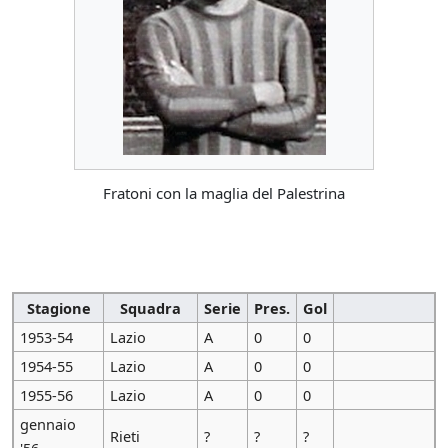
Fratoni con la maglia del Palestrina
Stagione
Squadra
Serie
Pres.
Gol
1953-54
Lazio
A
0
0
1954-55
Lazio
A
0
0
1955-56
Lazio
A
0
0
gennaio
Rieti
?
?
?
'56