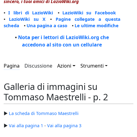
sincero, i tuoi amici di LazioWiki.org
•
I libri di LazioWiki
•
LazioWiki su Facebook
•
LazioWiki su X
•
Pagine collegate a questa
scheda
•
Una pagina a caso
•
Le ultime modifiche
•
Nota per i lettori di LazioWiki.org che
accedono al sito con un cellulare
Pagina
Discussione
Azioni
Strumenti
Galleria di immagini su
Tommaso Maestrelli - p. 2
►
La scheda di Tommaso Maestrelli
►
Vai alla pagina 1
-
Vai alla pagina 3