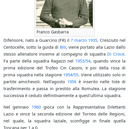
Franco Gasbarra
Difensore, nato a Guarcino (FR) il
7 marzo
1935
. Cresciuto nel
Centocelle, sotto la guida di
Biti
, viene portato alla Lazio dallo
stesso allenatore insieme al compagno di squadra
Di Croce
.
Fa parte della squadra Ragazzi nel
1953/54
, quando vince la
prima edizione del Trofeo Cin Casoni, e poi della rosa di
prima squadra nella stagione
1954/55
. Viene utilizzato solo in
partite amichevoli. Nell'agosto
1956
è inserito nelle liste di
trasferimento e passa in prestito alla Romulea. La stagione
successiva è ceduto definitivamente a quest'ultima squadra.
Nel gennaio
1960
gioca con la Rappresentativa Dilettanti
Lazio e vince la seconda edizione del Torneo delle Regioni,
nel quale, la squadra laziale, sconfigge in finale quella
Toscana per 1 a 0.