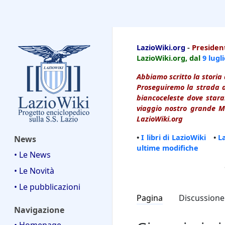
LazioWiki
LazioWiki.org
-
President
LazioWiki.org, dal
9 lugl
Abbiamo scritto la storia 
Proseguiremo la strada d
biancoceleste dove starai
viaggio nostro grande Ma
LazioWiki.org
•
I libri di LazioWiki
•
L
News
ultime modifiche
• Le News
• Le Novità
• Le pubblicazioni
Pagina
Discussione
Navigazione