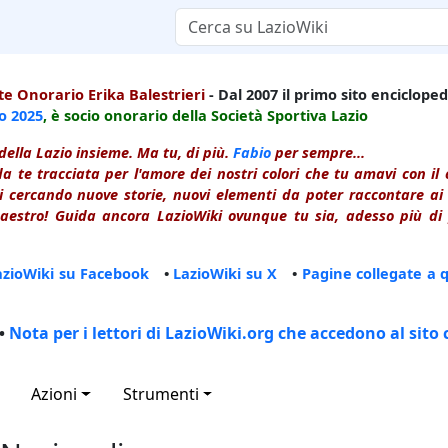
e Onorario Erika Balestrieri
- Dal 2007 il primo sito enciclopedi
io
2025
, è socio onorario della Società Sportiva Lazio
della Lazio insieme. Ma tu, di più.
Fabio
per sempre...
a te tracciata per l'amore dei nostri colori che tu amavi con i
 cercando nuove storie, nuovi elementi da poter raccontare ai le
estro! Guida ancora LazioWiki ovunque tu sia, adesso più di p
azioWiki su Facebook
•
LazioWiki su X
•
Pagine collegate a 
•
Nota per i lettori di LazioWiki.org che accedono al sito 
Azioni
Strumenti