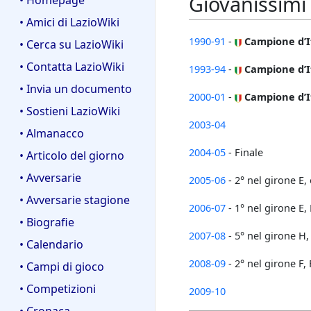
Giovanissimi
• Homepage
• Amici di LazioWiki
1990-91
-
Campione d’I
• Cerca su LazioWiki
• Contatta LazioWiki
1993-94
-
Campione d’I
• Invia un documento
2000-01
-
Campione d’I
• Sostieni LazioWiki
2003-04
• Almanacco
2004-05
- Finale
• Articolo del giorno
• Avversarie
2005-06
- 2° nel girone E, 
• Avversarie stagione
2006-07
- 1° nel girone E, 
• Biografie
2007-08
- 5° nel girone H
• Calendario
2008-09
- 2° nel girone F, 
• Campi di gioco
• Competizioni
2009-10
• Cronaca