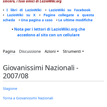
sincero, i tuoi amici di LazioWiki.org
•
I libri di LazioWiki
•
LazioWiki su Facebook
•
LazioWiki su X
•
Pagine collegate a questa
scheda
•
Una pagina a caso
•
Le ultime modifiche
•
Nota per i lettori di LazioWiki.org che
accedono al sito con un cellulare
Pagina
Discussione
Azioni
Strumenti
Giovanissimi Nazionali -
2007/08
Stagione
Torna a Giovanissimi Nazionali