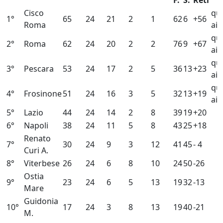
F.
S.
Reti
Cisco
qua
1°
65
24
21
2
1
62
6
+56
Roma
ai 
qua
2°
Roma
62
24
20
2
2
76
9
+67
ai 
qua
3°
Pescara
53
24
17
2
5
36
13
+23
ai 
qua
4°
Frosinone
51
24
16
3
5
32
13
+19
ai 
5°
Lazio
44
24
14
2
8
39
19
+20
6°
Napoli
38
24
11
5
8
43
25
+18
Renato
7°
30
24
9
3
12
41
45
- 4
Curi A.
8°
Viterbese
26
24
6
8
10
24
50
-26
Ostia
9°
23
24
6
5
13
19
32
-13
Mare
Guidonia
10°
17
24
3
8
13
19
40
-21
M.