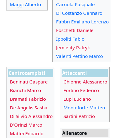
Maggi Alberto
Carriola Pasquale
Di Costanzo Gennaro
Fabbri Emiliano Lorenzo
Foschetti Daniele
Ippoliti Fabio
Jemielity Patryk
Valenti Pettino Marco
Centrocampisti
Attaccanti
Beninati Gaspare
Chionne Alessandro
Bianchi Marco
Fortino Federico
Bramati Fabrizio
Lupi Luciano
De Angelis Sasha
Monteforte Matteo
Di Silvio Alessandro
Sartini Patrizio
D’Orinzi Marco
Allenatore
Mattei Edoardo