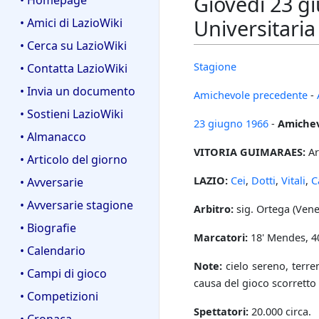
Giovedì 23 g
• Homepage
Universitaria
• Amici di LazioWiki
• Cerca su LazioWiki
Stagione
• Contatta LazioWiki
• Invia un documento
Amichevole precedente
-
• Sostieni LazioWiki
23 giugno
1966
-
Amiche
• Almanacco
VITORIA GUIMARAES:
Ar
• Articolo del giorno
LAZIO:
Cei
,
Dotti
,
Vitali
,
C
• Avversarie
• Avversarie stagione
Arbitro:
sig. Ortega (Vene
• Biografie
Marcatori:
18' Mendes, 40
• Calendario
Note:
cielo sereno, terre
• Campi di gioco
causa del gioco scorretto
• Competizioni
Spettatori:
20.000 circa.
• Cronaca