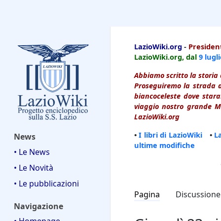
LazioWiki
LazioWiki.org
-
President
LazioWiki.org, dal
9 lugl
Abbiamo scritto la storia 
Proseguiremo la strada d
biancoceleste dove starai
viaggio nostro grande Ma
LazioWiki.org
•
I libri di LazioWiki
•
L
News
ultime modifiche
• Le News
• Le Novità
• Le pubblicazioni
Pagina
Discussione
Navigazione