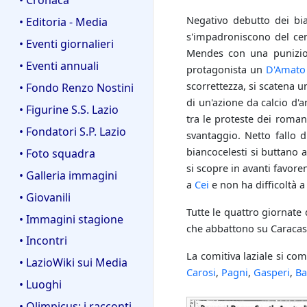
Negativo debutto dei bia
• Editoria - Media
s'impadroniscono del cen
• Eventi giornalieri
Mendes con una punizio
• Eventi annuali
protagonista un
D'Amato
scorrettezza, si scatena u
• Fondo Renzo Nostini
di un'azione da calcio d'a
• Figurine S.S. Lazio
tra le proteste dei roman
• Fondatori S.P. Lazio
svantaggio. Netto fallo 
biancocelesti si buttano a
• Foto squadra
si scopre in avanti favore
• Galleria immagini
a
Cei
e non ha difficoltà a 
• Giovanili
Tutte le quattro giornate 
• Immagini stagione
che abbattono su Caracas 
• Incontri
La comitiva laziale si co
• LazioWiki sui Media
Carosi
,
Pagni
,
Gasperi
,
Ba
• Luoghi
• Olimpicus: i racconti