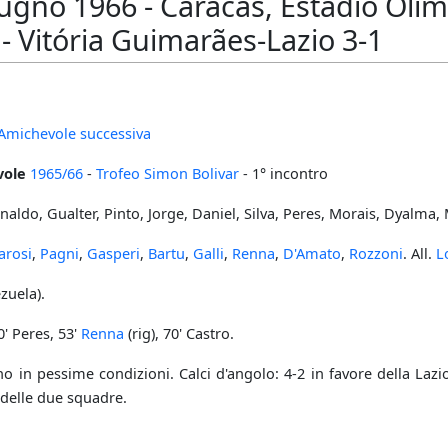
iugno 1966 - Caracas, Estadio Olím
 - Vitória Guimarães-Lazio 3-1
Amichevole successiva
vole
1965/66
-
Trofeo Simon Bolivar
- 1° incontro
naldo, Gualter, Pinto, Jorge, Daniel, Silva, Peres, Morais, Dyalma,
arosi
,
Pagni
,
Gasperi
,
Bartu
,
Galli
,
Renna
,
D'Amato
,
Rozzoni
. All.
L
zuela).
' Peres, 53'
Renna
(rig), 70' Castro.
no in pessime condizioni. Calci d'angolo: 4-2 in favore della Lazi
 delle due squadre.