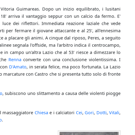
itoria Guimareas. Dopo un inizio equilibrato, i lusitani
' arriva il vantaggio seppur con un calcio da fermo. E'
 luce dei riflettori. Immediata reazione laziale che vede
ti per fermare il giovane attaccante e al 25', all'ennesima
ce a placare gli animi. A cinque dal riposo, Peres, a seguito
linee segnala l'offside, ma l'arbitro indica il centrocampo,
de in campo un'altra Lazio che al 53' riesce a dimezzare lo
 che
Renna
converte con una conclusione violentissima. I
o con
D'Amato
, in serata felice, ma poco fortunata. La Lazio
oro marcature con Castro che si presenta tutto solo di fronte
o
, subiscono uno slittamento a causa delle violenti piogge
 il massaggiatore
Chiesa
e i calciatori
Cei
,
Gori
,
Dotti
,
Vitali
,
o
.