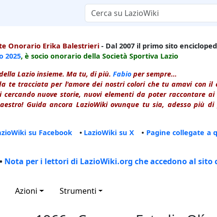
e Onorario Erika Balestrieri
- Dal 2007 il primo sito enciclopedi
io
2025
, è socio onorario della Società Sportiva Lazio
della Lazio insieme. Ma tu, di più.
Fabio
per sempre...
a te tracciata per l'amore dei nostri colori che tu amavi con i
 cercando nuove storie, nuovi elementi da poter raccontare ai le
estro! Guida ancora LazioWiki ovunque tu sia, adesso più di p
azioWiki su Facebook
•
LazioWiki su X
•
Pagine collegate a 
•
Nota per i lettori di LazioWiki.org che accedono al sito 
Azioni
Strumenti