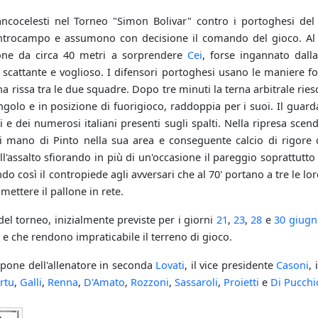
ncocelesti nel Torneo "Simon Bolivar" contro i portoghesi del V
trocampo e assumono con decisione il comando del gioco. Al 18
ne da circa 40 metri a sorprendere
Cei
, forse ingannato dalla
scattante e voglioso. I difensori portoghesi usano le maniere for
na rissa tra le due squadre. Dopo tre minuti la terna arbitrale ries
ngolo e in posizione di fuorigioco, raddoppia per i suoi. Il guarda
i e dei numerosi italiani presenti sugli spalti. Nella ripresa scen
di mano di Pinto nella sua area e conseguente calcio di rigore
ll'assalto sfiorando in più di un'occasione il pareggio soprattutt
ndo così il contropiede agli avversari che al 70' portano a tre le l
mettere il pallone in rete.
del torneo, inizialmente previste per i giorni
21
,
23
,
28
e
30 giugn
e che rendono impraticabile il terreno di gioco.
mpone dell'allenatore in seconda
Lovati
, il vice presidente
Casoni
,
rtu
,
Galli
,
Renna
,
D'Amato
,
Rozzoni
,
Sassaroli
,
Proietti
e
Di Pucchi