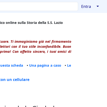
↓
Entra
co online sulla Storia della S.S. Lazio
l cuore. Ti immaginiamo già nel firmamento
ttori con il tuo stile inconfondibile. Buon
rima! Con affetto sincero, i tuoi amici di
questa scheda
•
Una pagina a caso
•
Le
con un cellulare