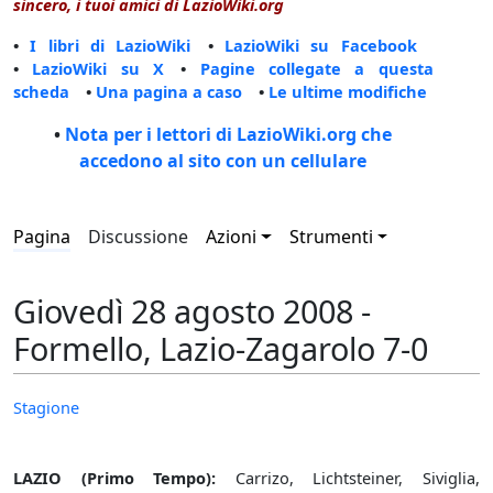
sincero, i tuoi amici di LazioWiki.org
•
I libri di LazioWiki
•
LazioWiki su Facebook
•
LazioWiki su X
•
Pagine collegate a questa
scheda
•
Una pagina a caso
•
Le ultime modifiche
•
Nota per i lettori di LazioWiki.org che
accedono al sito con un cellulare
Pagina
Discussione
Azioni
Strumenti
Giovedì 28 agosto 2008 -
Formello, Lazio-Zagarolo 7-0
Stagione
LAZIO (Primo Tempo):
Carrizo, Lichtsteiner, Siviglia,