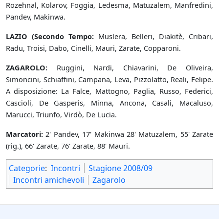
Rozehnal, Kolarov, Foggia, Ledesma, Matuzalem, Manfredini,
Pandev, Makinwa.
LAZIO (Secondo Tempo:
Muslera, Belleri, Dia­kitè, Cribari,
Radu, Troisi, Dabo, Ci­nelli, Mauri, Zarate, Copparoni.
ZAGAROLO:
Ruggini, Nardi, Chiavarini, De Oliveira,
Simoncini, Schiaffini, Campana, Leva, Pizzolat­to, Reali, Felipe.
A disposizione: La Falce, Mattogno, Paglia, Russo, Fe­derici,
Cascioli, De Gasperis, Minna, Ancona, Casali, Macaluso,
Marucci, Triunfo, Virdò, De Lucia.
Marcatori:
2' Pandev, 17' Makin­wa 28' Matuzalem, 55' Zarate
(rig.), 66' Zarate, 76' Zarate, 88' Mauri.
Categorie
:
Incontri
Stagione 2008/09
Incontri amichevoli
Zagarolo