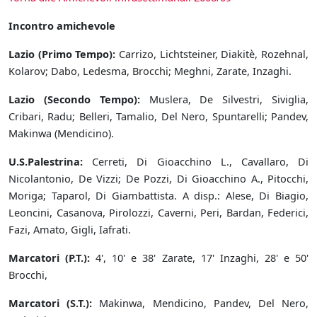
Incontro amichevole
Lazio (Primo Tempo):
Carrizo, Lichtsteiner, Diakitè, Rozehnal,
Kolarov; Dabo, Ledesma, Brocchi; Meghni, Zarate, Inzaghi.
Lazio (Secondo Tempo):
Muslera, De Silvestri, Siviglia,
Cribari, Radu; Belleri, Tamalio, Del Nero, Spuntarelli; Pandev,
Makinwa (Mendicino).
U.S.Palestrina:
Cerreti, Di Gioacchino L., Cavallaro, Di
Nicolantonio, De Vizzi; De Pozzi, Di Gioacchino A., Pitocchi,
Moriga; Taparol, Di Giambattista. A disp.: Alese, Di Biagio,
Leoncini, Casanova, Pirolozzi, Caverni, Peri, Bardan, Federici,
Fazi, Amato, Gigli, Iafrati.
Marcatori (P.T.):
4', 10' e 38' Zarate, 17' Inzaghi, 28' e 50'
Brocchi,
Marcatori (S.T.):
Makinwa, Mendicino, Pandev, Del Nero,