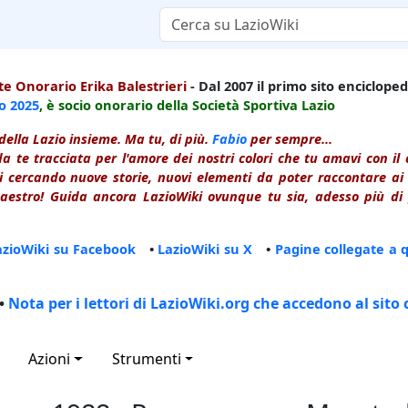
e Onorario Erika Balestrieri
- Dal 2007 il primo sito enciclopedi
io
2025
, è socio onorario della Società Sportiva Lazio
della Lazio insieme. Ma tu, di più.
Fabio
per sempre...
a te tracciata per l'amore dei nostri colori che tu amavi con i
 cercando nuove storie, nuovi elementi da poter raccontare ai le
estro! Guida ancora LazioWiki ovunque tu sia, adesso più di p
azioWiki su Facebook
•
LazioWiki su X
•
Pagine collegate a 
•
Nota per i lettori di LazioWiki.org che accedono al sito 
Azioni
Strumenti