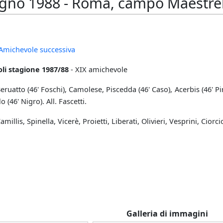
gno 1988 - Roma, campo Maestrelli
Amichevole successiva
li stagione 1987/88
- XIX amichevole
eruatto (46' Foschi), Camolese, Piscedda (46' Caso), Acerbis (46' Pin)
 (46' Nigro). All. Fascetti.
lis, Spinella, Vicerè, Proietti, Liberati, Olivieri, Vesprini, Ciorciol
Galleria di immagini