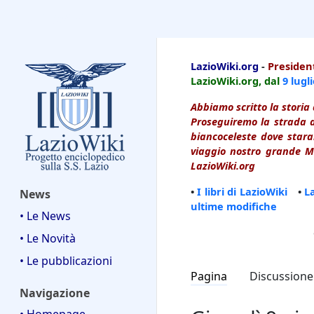
LazioWiki
LazioWiki.org
-
President
LazioWiki.org, dal
9 lugl
Abbiamo scritto la storia 
Proseguiremo la strada d
biancoceleste dove starai
viaggio nostro grande Ma
LazioWiki.org
•
I libri di LazioWiki
•
L
News
ultime modifiche
• Le News
• Le Novità
• Le pubblicazioni
Pagina
Discussione
Navigazione