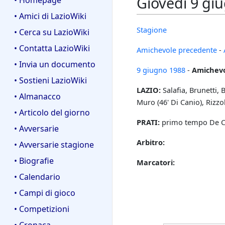
Giovedì 9 giu
• Homepage
• Amici di LazioWiki
Stagione
• Cerca su LazioWiki
• Contatta LazioWiki
Amichevole precedente
-
• Invia un documento
9 giugno
1988
-
Amichevo
• Sostieni LazioWiki
LAZIO:
Salafia, Brunetti, B
• Almanacco
Muro (46' Di Canio), Rizzolo
• Articolo del giorno
PRATI:
primo tempo De Camil
• Avversarie
Arbitro:
• Avversarie stagione
• Biografie
Marcatori:
• Calendario
• Campi di gioco
• Competizioni
• Cronaca