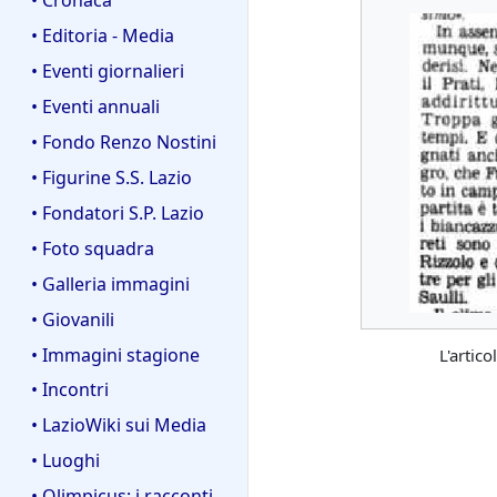
• Editoria - Media
• Eventi giornalieri
• Eventi annuali
• Fondo Renzo Nostini
• Figurine S.S. Lazio
• Fondatori S.P. Lazio
• Foto squadra
• Galleria immagini
• Giovanili
• Immagini stagione
L'artic
• Incontri
• LazioWiki sui Media
• Luoghi
• Olimpicus: i racconti