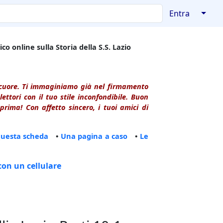
↓
Entra
co online sulla Storia della S.S. Lazio
l cuore. Ti immaginiamo già nel firmamento
ttori con il tuo stile inconfondibile. Buon
rima! Con affetto sincero, i tuoi amici di
questa scheda
•
Una pagina a caso
•
Le
con un cellulare