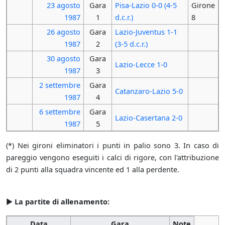
23 agosto
Gara
Pisa-Lazio 0-0 (4-5
Girone
1987
1
d.c.r.)
8
26 agosto
Gara
Lazio-Juventus 1-1
1987
2
(3-5 d.c.r.)
30 agosto
Gara
Lazio-Lecce 1-0
1987
3
2 settembre
Gara
Catanzaro-Lazio 5-0
1987
4
6 settembre
Gara
Lazio-Casertana 2-0
1987
5
(*) Nei gironi eliminatori i punti in palio sono 3. In caso di
pareggio vengono eseguiti i calci di rigore, con l'attribuzione
di 2 punti alla squadra vincente ed 1 alla perdente.
►
La partite di allenamento:
Data
Gara
Note