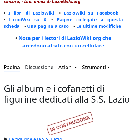
sincero, i tuoi amici di LazioWiki.org
•
I libri di LazioWiki
•
LazioWiki su Facebook
•
LazioWiki su X
•
Pagine collegate a questa
scheda
•
Una pagina a caso
•
Le ultime modifiche
•
Nota per i lettori di LazioWiki.org che
accedono al sito con un cellulare
Pagina
Discussione
Azioni
Strumenti
Gli album e i cofanetti di
figurine dedicati alla S.S. Lazio
►
Le figurine e la S.S. Lazio