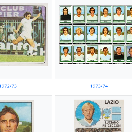
1972/73
1973/74