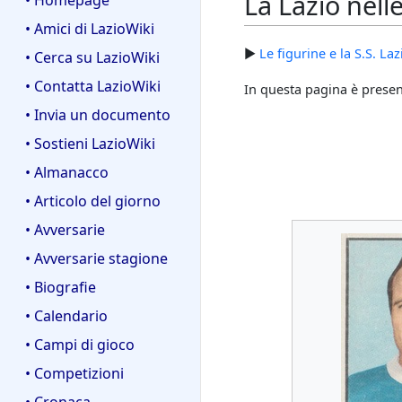
La Lazio nell
• Homepage
• Amici di LazioWiki
►
Le figurine e la S.S. Laz
• Cerca su LazioWiki
• Contatta LazioWiki
In questa pagina è present
• Invia un documento
• Sostieni LazioWiki
• Almanacco
• Articolo del giorno
• Avversarie
• Avversarie stagione
• Biografie
• Calendario
• Campi di gioco
• Competizioni
• Cronaca