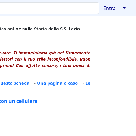
↓
Entra
co online sulla Storia della S.S. Lazio
l cuore. Ti immaginiamo già nel firmamento
ttori con il tuo stile inconfondibile. Buon
rima! Con affetto sincero, i tuoi amici di
questa scheda
•
Una pagina a caso
•
Le
con un cellulare