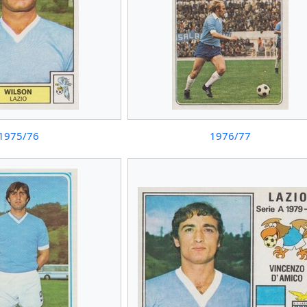
1975/76
1976/77