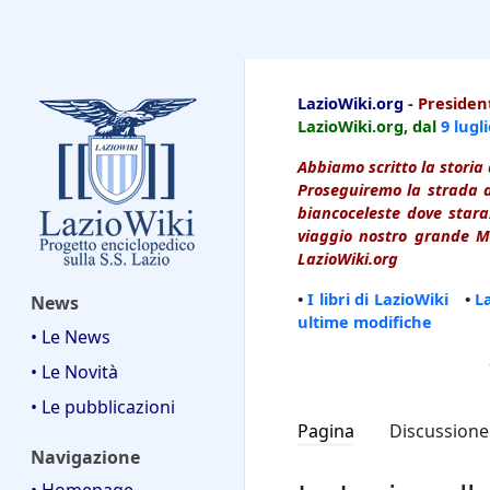
LazioWiki
LazioWiki.org
-
President
LazioWiki.org, dal
9 lugl
Abbiamo scritto la storia 
Proseguiremo la strada d
biancoceleste dove starai
viaggio nostro grande Ma
LazioWiki.org
•
I libri di LazioWiki
•
L
News
ultime modifiche
• Le News
• Le Novità
• Le pubblicazioni
Pagina
Discussione
Navigazione