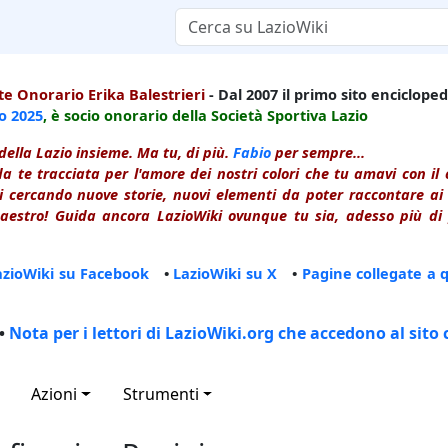
e Onorario Erika Balestrieri
- Dal 2007 il primo sito enciclopedi
io
2025
, è socio onorario della Società Sportiva Lazio
della Lazio insieme. Ma tu, di più.
Fabio
per sempre...
a te tracciata per l'amore dei nostri colori che tu amavi con i
 cercando nuove storie, nuovi elementi da poter raccontare ai le
estro! Guida ancora LazioWiki ovunque tu sia, adesso più di p
azioWiki su Facebook
•
LazioWiki su X
•
Pagine collegate a 
•
Nota per i lettori di LazioWiki.org che accedono al sito 
Azioni
Strumenti