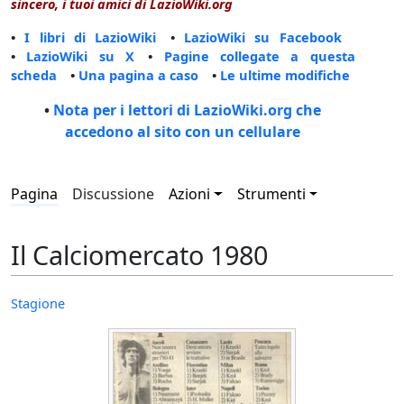
sincero, i tuoi amici di LazioWiki.org
•
I libri di LazioWiki
•
LazioWiki su Facebook
•
LazioWiki su X
•
Pagine collegate a questa
scheda
•
Una pagina a caso
•
Le ultime modifiche
•
Nota per i lettori di LazioWiki.org che
accedono al sito con un cellulare
Pagina
Discussione
Azioni
Strumenti
Il Calciomercato 1980
Stagione