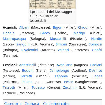
I pronostici del Messaggero
sui nuovi stranieri
tesserabili
Acquisti:
Albani
(Maccarese),
Bigon
(Milan),
Chiodi
(Milan),
Ghedin
(Pescara),
Greco
(Torino),
Marigo
(Chieti),
Mastropasqua
(Bologna),
Moscatelli
(Pistoiese),
Nardin
(Lecce),
Sanguin
(L.R. Vicenza),
Simoni
(Cerretese),
Spinozzi
(Bologna),
R.Valentini
(Taranto),
Valenzi
(Cerretese),
Onofri
(Teramo).
Cessioni:
Agostinelli
(Pistoiese),
Avagliano
(Ragusa),
Badiani
(Pistoiese),
Budoni
(Siena),
Campilongo
(Avellino),
D'Amico
(Torino),
Ferretti
(Empoli),
Labonia
(Siracusa),
Lopez
(Palermo),
Palano
(Sangiovannese),
Pesce
(Sangiovannese),
Tassotti
(Milan),
Todesco
(Genoa),
Zucchini
(L.R. Vicenza),
Farinelli (Frosinone).
Categorie
:
Cronaca
Calciomercato