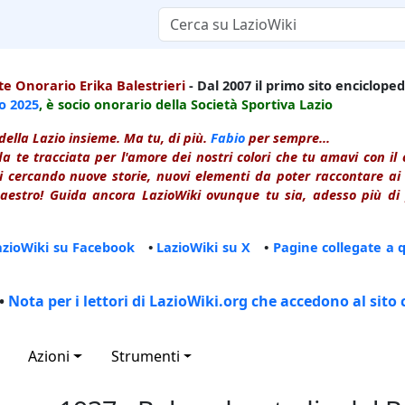
e Onorario Erika Balestrieri
- Dal 2007 il primo sito enciclopedi
io
2025
, è socio onorario della Società Sportiva Lazio
della Lazio insieme. Ma tu, di più.
Fabio
per sempre...
a te tracciata per l'amore dei nostri colori che tu amavi con i
 cercando nuove storie, nuovi elementi da poter raccontare ai le
estro! Guida ancora LazioWiki ovunque tu sia, adesso più di p
azioWiki su Facebook
•
LazioWiki su X
•
Pagine collegate a 
•
Nota per i lettori di LazioWiki.org che accedono al sito 
Azioni
Strumenti