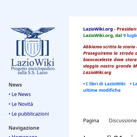
LazioWiki
LazioWiki.org
-
President
LazioWiki.org, dal
9 lugl
Abbiamo scritto la storia 
Proseguiremo la strada d
biancoceleste dove starai
viaggio nostro grande Ma
LazioWiki.org
•
I libri di LazioWiki
•
L
News
ultime modifiche
• Le News
• Le Novità
• Le pubblicazioni
Pagina
Discussione
Navigazione