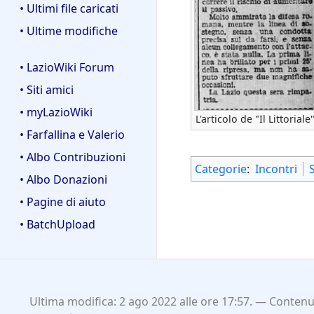
• Ultimi file caricati
• Ultime modifiche
• LazioWiki Forum
• Siti amici
• myLazioWiki
L'articolo de "Il Littoriale
• Farfallina e Valerio
• Albo Contribuzioni
Categorie
:
Incontri
• Albo Donazioni
• Pagine di aiuto
• BatchUpload
Ultima modifica: 2 ago 2022 alle ore 17:57.
Contenut