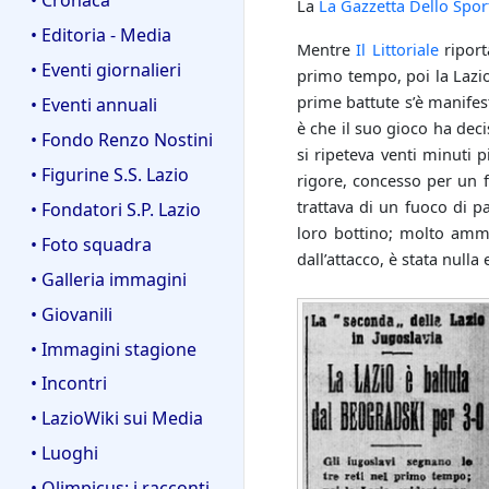
La
La Gazzetta Dello Spor
• Editoria - Media
Mentre
Il Littoriale
riport
• Eventi giornalieri
primo tempo, poi la Lazio
prime battute s’è manifest
• Eventi annuali
è che il suo gioco ha deci
• Fondo Renzo Nostini
si ripeteva venti minuti 
• Figurine S.S. Lazio
rigore, concesso per un f
trattava di un fuoco di p
• Fondatori S.P. Lazio
loro bottino; molto ammi
• Foto squadra
dall’attacco, è stata null
• Galleria immagini
• Giovanili
• Immagini stagione
• Incontri
• LazioWiki sui Media
• Luoghi
• Olimpicus: i racconti