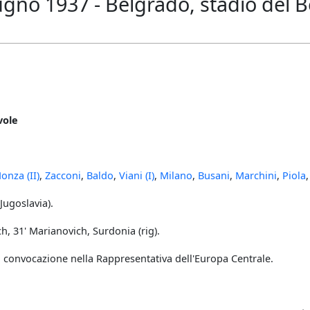
ugno 1937 - Belgrado, stadio del 
vole
onza (II)
,
Zacconi
,
Baldo
,
Viani (I)
,
Milano
,
Busani
,
Marchini
,
Piola
Jugoslavia).
h, 31' Marianovich, Surdonia (rig).
 convocazione nella Rappresentativa dell'Europa Centrale.