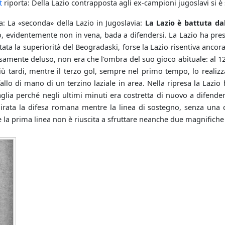
t
riporta: Della Lazio contrapposta agli ex-campioni jugoslavi si è s
a: La «seconda» della Lazio in Jugoslavia:
La Lazio è battuta da
, evidentemente non in vena, bada a difendersi. La Lazio ha pres
ata la superiorità del Beogradaski, forse la Lazio risentiva ancora
samente deluso, non era che l'ombra del suo gioco abituale: al 12’
più tardi, mentre il terzo gol, sempre nel primo tempo, lo reali
allo di mano di un terzino laziale in area. Nella ripresa la Lazi
aglia perché negli ultimi minuti era costretta di nuovo a difender
rata la difesa romana mentre la linea di sostegno, senza una 
a e la prima linea non è riuscita a sfruttare neanche due magnifiche