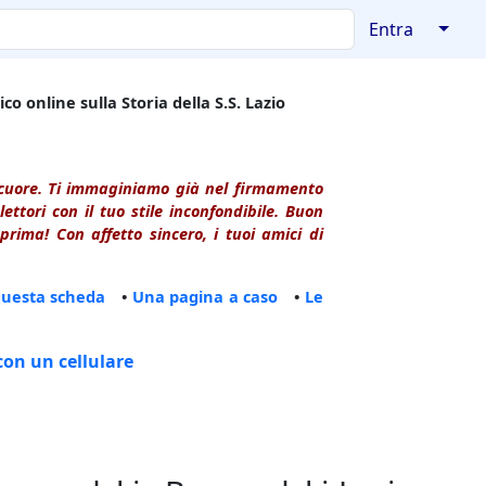
↓
Entra
co online sulla Storia della S.S. Lazio
l cuore. Ti immaginiamo già nel firmamento
ttori con il tuo stile inconfondibile. Buon
rima! Con affetto sincero, i tuoi amici di
questa scheda
•
Una pagina a caso
•
Le
con un cellulare