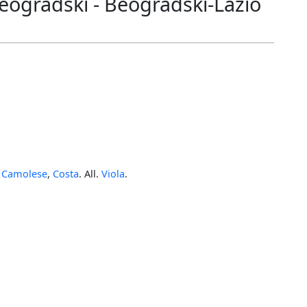
Beogradski - Beogradski-Lazio
,
Camolese
,
Costa
. All.
Viola
.