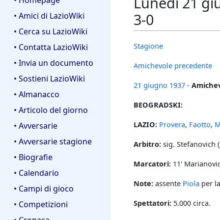
Lunedì 21 gi
• Homepage
3-0
• Amici di LazioWiki
• Cerca su LazioWiki
Stagione
• Contatta LazioWiki
• Invia un documento
Amichevole precedente
• Sostieni LazioWiki
21 giugno
1937
-
Amiche
• Almanacco
BEOGRADSKI:
• Articolo del giorno
LAZIO:
Provera
,
Faotto
,
M
• Avversarie
• Avversarie stagione
Arbitro:
sig. Stefanovich (
• Biografie
Marcatori:
11' Marianovic
• Calendario
Note:
assente
Piola
per la
• Campi di gioco
Spettatori:
5.000 circa.
• Competizioni
• Cronaca