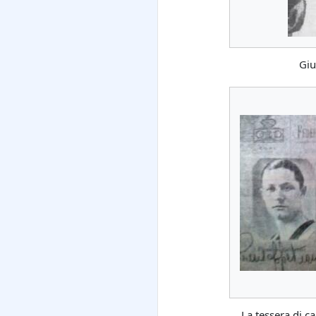
Giu
La tessera di ca