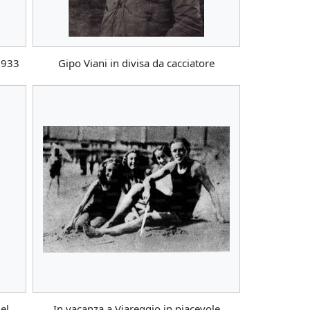
 1933
Gipo Viani in divisa da cacciatore
el
In vacanza a Viareggio in piacevole