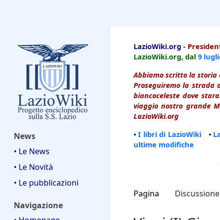
LazioWiki
LazioWiki.org
-
President
LazioWiki.org, dal
9 lugl
Abbiamo scritto la storia 
Proseguiremo la strada d
biancoceleste dove starai
viaggio nostro grande Ma
LazioWiki.org
•
I libri di LazioWiki
•
L
News
ultime modifiche
• Le News
• Le Novità
• Le pubblicazioni
Pagina
Discussione
Navigazione