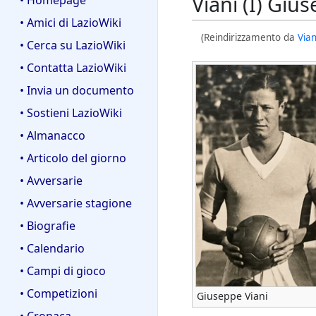
Viani (I) Giu
• Homepage
• Amici di LazioWiki
(Reindirizzamento da
Vian
• Cerca su LazioWiki
• Contatta LazioWiki
• Invia un documento
• Sostieni LazioWiki
• Almanacco
• Articolo del giorno
• Avversarie
• Avversarie stagione
• Biografie
• Calendario
• Campi di gioco
• Competizioni
Giuseppe Viani
• Cronaca