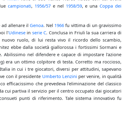
 due
campionati
,
1956/57
e nel
1958/59
, e una
Coppa dei
 ad allenare il
Genoa
. Nel
1966
fu vittima di un gravissimo
oi l'
Udinese
in
serie C
. Conclusa in Friuli la sua carriera di
uovo ruolo, di lui resta vivo il ricordo dello scambio,
itez ebbe dalla società giallorossa i fortissimi Sormani e
te. Abilissimo nel difendere e capace di impostare l'azione
kg) era un ottimo colpitore di testa. Corretto ma roccioso,
alia in cui i tre giocatori, diversi per attitudini, sapevano
ve con il presidente
Umberto Lenzini
per venire, in qualità
co efficacissimo che prevedeva l'eliminazione del classico
da cui partiva il servizio per il centro occupato dai giocatori
consueti punti di riferimento. Tale sistema innovativo fu