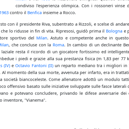
condiviso l'esperienza olimpica. Con i rossoneri vinse
1963
contro il
Benfica
insieme a Rocco.
sto con il presidente Riva, subentrato a Rizzoli, e scelse di andare
che lo ridusse in fin di vita. Ripresosi, guidò prima il
Bologna
e p
ttore sportivo del
Milan
. Astuto e competente anche in questo n
ilan
, che concluse con la
Roma
. In cambio di un declinante Ben
 laziale resta il ricordo di un giocatore fortissimo ed intelligen
mbedue i piedi e grazie alla sua prestanza fisica (m 1,83 per 77 
s (IV)
e
Octavio Fantoni (II)
un reparto mediano tra i migliori in It
Al momento della sua morte, avvenuta per infarto, era in trattati
lla società biancoceleste. Come allenatore adottò un modulo tatti
co offensivo basato sulle iniziative sviluppate sulle fasce laterali 
rivano e potevano concludere, privando le difese avversarie dei 
o inventore, "Vianema".