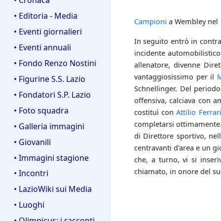
• Editoria - Media
Campioni
a Wembley nel
• Eventi giornalieri
In seguito entrò in contra
• Eventi annuali
incidente automobilistico 
• Fondo Renzo Nostini
allenatore, divenne Dire
vantaggiosissimo per il
M
• Figurine S.S. Lazio
Schnellinger. Del periodo
• Fondatori S.P. Lazio
offensiva, calciava con a
• Foto squadra
costituì con
Attilio Ferrari
completarsi ottimamente. 
• Galleria immagini
di Direttore sportivo, ne
• Giovanili
centravanti d'area e un gio
• Immagini stagione
che, a turno, vi si inse
chiamato, in onore del su
• Incontri
• LazioWiki sui Media
• Luoghi
• Olimpicus: i racconti