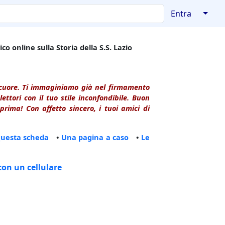
↓
Entra
co online sulla Storia della S.S. Lazio
l cuore. Ti immaginiamo già nel firmamento
ttori con il tuo stile inconfondibile. Buon
rima! Con affetto sincero, i tuoi amici di
questa scheda
•
Una pagina a caso
•
Le
con un cellulare