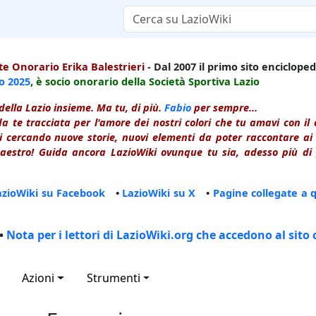
e Onorario Erika Balestrieri
- Dal 2007 il primo sito enciclopedi
io
2025
, è socio onorario della Società Sportiva Lazio
della Lazio insieme. Ma tu, di più.
Fabio
per sempre...
a te tracciata per l'amore dei nostri colori che tu amavi con i
 cercando nuove storie, nuovi elementi da poter raccontare ai le
estro! Guida ancora LazioWiki ovunque tu sia, adesso più di p
azioWiki su Facebook
•
LazioWiki su X
•
Pagine collegate a 
•
Nota per i lettori di LazioWiki.org che accedono al sito 
Azioni
Strumenti