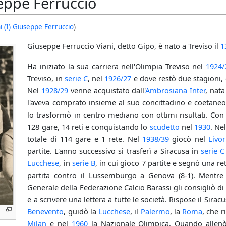
seppe Ferruccio
i (I) Giuseppe Ferruccio
)
Giuseppe Ferruccio Viani, detto Gipo, è nato a Treviso il
1
Ha iniziato la sua carriera nell'Olimpia Treviso nel
1924/
Treviso, in
serie C
, nel
1926/27
e dove restò due stagioni,
Nel
1928/29
venne acquistato dall'
Ambrosiana Inter
, nata
l'aveva comprato insieme al suo concittadino e coetaneo V
lo trasformò in centro mediano con ottimi risultati. C
128 gare, 14 reti e conquistando lo
scudetto
nel
1930
. Ne
totale di 114 gare e 1 rete. Nel
1938/39
giocò nel
Livo
partite. L'anno successivo si trasferì a Siracusa in
serie C
Lucchese
, in
serie B
, in cui gioco 7 partite e segnò una re
partita contro il Lussemburgo a Genova (8-1). Mentre s
Generale della Federazione Calcio Barassi gli consigliò di 
e a scrivere una lettera a tutte le società. Rispose il Sira
Benevento
, guidò la
Lucchese
, il
Palermo
, la
Roma
, che r
Milan
e nel
1960
la Nazionale Olimpica. Quando allen