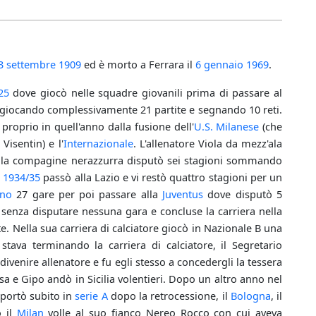
3 settembre
1909
ed è morto a Ferrara il
6 gennaio
1969
.
25
dove giocò nelle squadre giovanili prima di passare al
 giocando complessivamente 21 partite e segnando 10 reti.
 proprio in quell'anno dalla fusione dell'
U.S. Milanese
(che
isentin) e l'
Internazionale
. L'allenatore Viola da mezz'ala
on la compagine nerazzurra disputò sei stagioni sommando
l
1934/35
passò alla Lazio e vi restò quattro stagioni per un
rno
27 gare per poi passare alla
Juventus
dove disputò 5
senza disputare nessuna gara e concluse la carriera nella
te. Nella sua carriera di calciatore giocò in Nazionale B una
tava terminando la carriera di calciatore, il Segretario
divenire allenatore e fu egli stesso a concedergli la tessera
cusa e Gipo andò in Sicilia volentieri. Dopo un altro anno nel
iportò subito in
serie A
dopo la retrocessione, il
Bologna
, il
ò il
Milan
volle al suo fianco Nereo Rocco con cui aveva