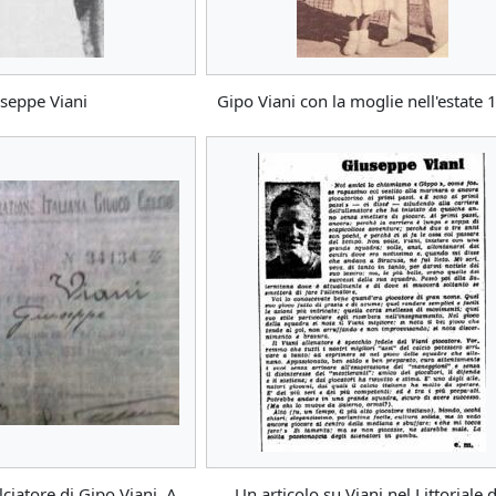
seppe Viani
Gipo Viani con la moglie nell'estate
lciatore di Gipo Viani. A
Un articolo su Viani nel Littoriale d