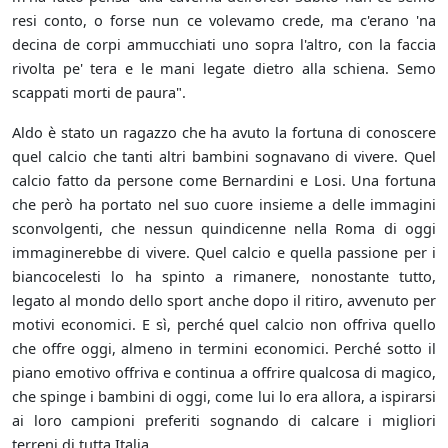
resi conto, o forse nun ce volevamo crede, ma c'erano 'na
decina de corpi ammucchiati uno sopra l'altro, con la faccia
rivolta pe' tera e le mani legate dietro alla schiena. Semo
scappati morti de paura".
Aldo è stato un ragazzo che ha avuto la fortuna di conoscere
quel calcio che tanti altri bambini sognavano di vivere. Quel
calcio fatto da persone come Bernardini e Losi. Una fortuna
che però ha portato nel suo cuore insieme a delle immagini
sconvolgenti, che nessun quindicenne nella Roma di oggi
immaginerebbe di vivere. Quel calcio e quella passione per i
biancocelesti lo ha spinto a rimanere, nonostante tutto,
legato al mondo dello sport anche dopo il ritiro, avvenuto per
motivi economici. E sì, perché quel calcio non offriva quello
che offre oggi, almeno in termini economici. Perché sotto il
piano emotivo offriva e continua a offrire qualcosa di magico,
che spinge i bambini di oggi, come lui lo era allora, a ispirarsi
ai loro campioni preferiti sognando di calcare i migliori
terreni di tutta Italia.