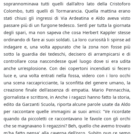
soprannominava tutti quelli dall'altro lato della Cristoforo
Colombo, tutti quelli di Tormarancia. Quella mattina erano
stati chiusi gli ingressi di Via Ardeatina e Aldo aveva visto
passare più di un furgone tedesco. Sentì per tutta la giornata
degli spari, ma non sapeva che cosa Herbert Kappler stesse
ordinando di fare ai suoi soldati. La loro curiosità li spinse ad
indagare e, una volta appurato che la zona non fosse più
sotto la guardia dei tedeschi, decisero di arrampicarsi e di
controllare cosa nascondesse quel luogo dove si era udita
anche un'esplosione. Con dei copertoni incendiati si fecero
luce e, una volta entrati nella fossa, videro con i loro occhi
una scena raccapricciante, la sconfitta del genere umano, la
creazione finale dell'assenza di empatia. Mario Pennacchia,
giornalista e scrittore, in Anche i ragazzi hanno fatto la storia,
edito da Garzanti Scuola, riporta alcune parole usate da Aldo
per raccontare quelle immagini ai suoi amici: "Ve ricordate
quando da piccoletti ce raccontavano le favole con gli orchi
che se magnavano li regazzini? Beh, quello che avemo trovato
m'ha fatto pensa' alla caverna dell'orco. Subito nun ce semo