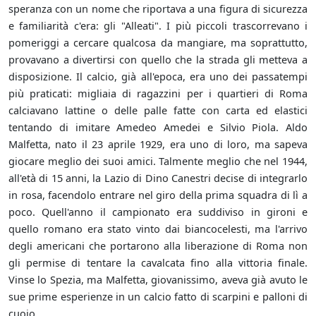
speranza con un nome che riportava a una figura di sicurezza
e familiarità c'era: gli "Alleati". I più piccoli trascorrevano i
pomeriggi a cercare qualcosa da mangiare, ma soprattutto,
provavano a divertirsi con quello che la strada gli metteva a
disposizione. Il calcio, già all'epoca, era uno dei passatempi
più praticati: migliaia di ragazzini per i quartieri di Roma
calciavano lattine o delle palle fatte con carta ed elastici
tentando di imitare Amedeo Amedei e Silvio Piola. Aldo
Malfetta, nato il 23 aprile 1929, era uno di loro, ma sapeva
giocare meglio dei suoi amici. Talmente meglio che nel 1944,
all'età di 15 anni, la Lazio di Dino Canestri decise di integrarlo
in rosa, facendolo entrare nel giro della prima squadra di lì a
poco. Quell'anno il campionato era suddiviso in gironi e
quello romano era stato vinto dai biancocelesti, ma l'arrivo
degli americani che portarono alla liberazione di Roma non
gli permise di tentare la cavalcata fino alla vittoria finale.
Vinse lo Spezia, ma Malfetta, giovanissimo, aveva già avuto le
sue prime esperienze in un calcio fatto di scarpini e palloni di
cuoio.