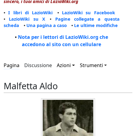
sincero, i tuoi amici di LazioWiki.org
•
I libri di LazioWiki
•
LazioWiki su Facebook
•
LazioWiki su X
•
Pagine collegate a questa
scheda
•
Una pagina a caso
•
Le ultime modifiche
•
Nota per i lettori di LazioWiki.org che
accedono al sito con un cellulare
Pagina
Discussione
Azioni
Strumenti
Malfetta Aldo