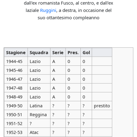
dall'ex romanista Fusco, al centro, e dall'ex
laziale
Ruggini
, a destra, in occasione del
suo ottantesimo compleanno
Stagione
Squadra
Serie
Pres.
Gol
1944-45
Lazio
A
0
0
1945-46
Lazio
A
0
0
1946-47
Lazio
A
0
0
1947-48
Lazio
A
0
0
1948-49
Lazio
A
0
0
1949-50
Latina
?
?
?
prestito
1950-51
Reggina
?
?
?
1951-52
?
?
?
?
1952-53
Atac
?
?
?