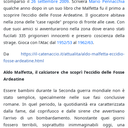
scomparso il
26 settembre
2009
. Scriverà
Mario Pennacchia
qualche anno dopo in un suo libro che Malfetta fu il primo a
scoprire l'eccidio delle Fosse Ardeatine. Il giocatore abitava
nella zona delle "case rapide" proprio di fronte alle cave. Con
due suoi amici si avventurarono nella zona dove erano stati
fucilati 335 prigionieri innocenti e presero coscienza della
strage. Gioca con l'Atac dal
1952/53
al
1962/63
.
Da
https://il-catenaccio.it/attualita/aldo-malfetta-eccidio-
fosse-ardeatine.html
Aldo Malfetta, il calciatore che scoprì l'eccidio delle Fosse
Ardeatine
Essere bambini durante la Seconda guerra mondiale non è
stato semplice, specialmente nelle sue fasi conclusive
romane. In quel periodo, la quotidianità era caratterizzata
dalla fame, dal coprifuoco e dalle sirene che avvertivano
l'arrivo di un bombardamento. Nonostante quei giorni
fossero terribili, soprattutto inimmaginabili oggi, una