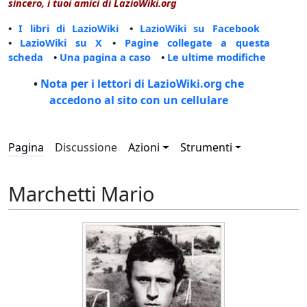
sincero, i tuoi amici di LazioWiki.org
•
I libri di LazioWiki
•
LazioWiki su Facebook
•
LazioWiki su X
•
Pagine collegate a questa
scheda
•
Una pagina a caso
•
Le ultime modifiche
•
Nota per i lettori di LazioWiki.org che
accedono al sito con un cellulare
Pagina
Discussione
Azioni
Strumenti
Marchetti Mario