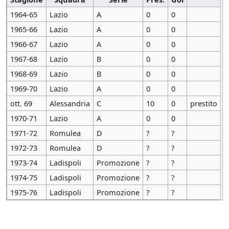
1964-65
Lazio
A
0
0
1965-66
Lazio
A
0
0
1966-67
Lazio
A
0
0
1967-68
Lazio
B
0
0
1968-69
Lazio
B
0
0
1969-70
Lazio
A
0
0
ott. 69
Alessandria
C
10
0
prestito
1970-71
Lazio
A
0
0
1971-72
Romulea
D
?
?
1972-73
Romulea
D
?
?
1973-74
Ladispoli
Promozione
?
?
1974-75
Ladispoli
Promozione
?
?
1975-76
Ladispoli
Promozione
?
?