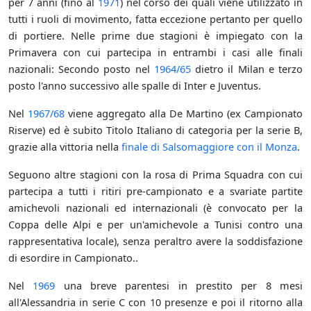
per 7 anni (fino al
1971
) nel corso dei quali viene utilizzato in
tutti i ruoli di movimento, fatta eccezione pertanto per quello
di portiere. Nelle prime due stagioni è impiegato con la
Primavera con cui partecipa in entrambi i casi alle finali
nazionali: Secondo posto nel
1964/65
dietro il Milan e terzo
posto l'anno successivo alle spalle di Inter e Juventus.
Nel
1967/68
viene aggregato alla De Martino (ex Campionato
Riserve) ed è subito Titolo Italiano di categoria per la serie B,
grazie alla vittoria nella
finale di Salsomaggiore con il Monza
.
Seguono altre stagioni con la rosa di Prima Squadra con cui
partecipa a tutti i ritiri pre-campionato e a svariate partite
amichevoli nazionali ed internazionali (è convocato per la
Coppa delle Alpi e per un'amichevole a Tunisi contro una
rappresentativa locale), senza peraltro avere la soddisfazione
di esordire in Campionato..
Nel
1969
una breve parentesi in prestito per 8 mesi
all'Alessandria in serie C con 10 presenze e poi il ritorno alla