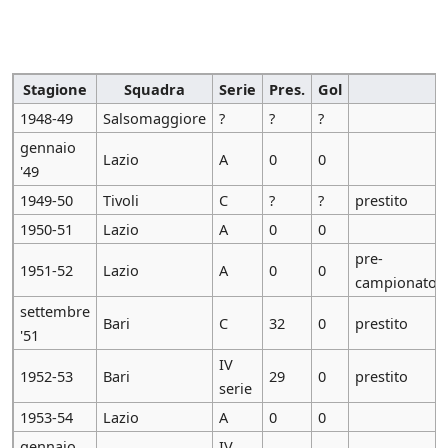
Stagione
Squadra
Serie
Pres.
Gol
1948-49
Salsomaggiore
?
?
?
gennaio
Lazio
A
0
0
'49
1949-50
Tivoli
C
?
?
prestito
1950-51
Lazio
A
0
0
pre-
1951-52
Lazio
A
0
0
campionato
settembre
Bari
C
32
0
prestito
'51
IV
1952-53
Bari
29
0
prestito
serie
1953-54
Lazio
A
0
0
gennaio
IV