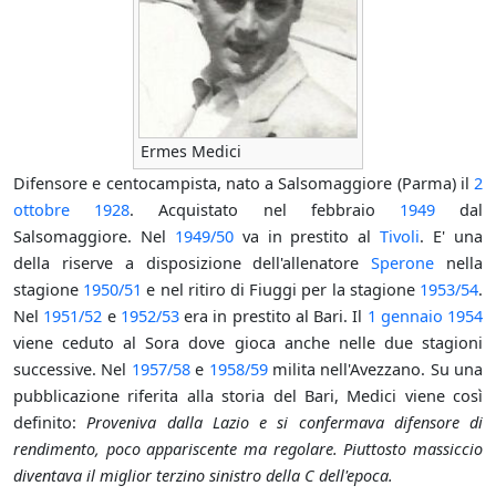
Ermes Medici
Difensore e centocampista, nato a Salsomaggiore (Parma) il
2
ottobre
1928
. Acquistato nel febbraio
1949
dal
Salsomaggiore. Nel
1949/50
va in prestito al
Tivoli
. E' una
della riserve a disposizione dell'allenatore
Sperone
nella
stagione
1950/51
e nel ritiro di Fiuggi per la stagione
1953/54
.
Nel
1951/52
e
1952/53
era in prestito al Bari. Il
1 gennaio
1954
viene ceduto al Sora dove gioca anche nelle due stagioni
successive. Nel
1957/58
e
1958/59
milita nell'Avezzano. Su una
pubblicazione riferita alla storia del Bari, Medici viene così
definito:
Proveniva dalla Lazio e si confermava difensore di
rendimento, poco appariscente ma regolare. Piuttosto massiccio
diventava il miglior terzino sinistro della C dell'epoca.