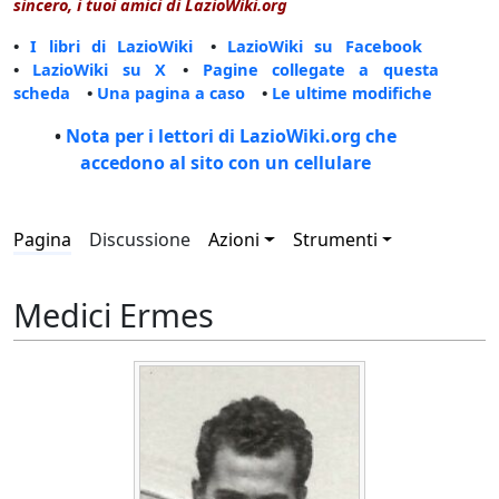
sincero, i tuoi amici di LazioWiki.org
•
I libri di LazioWiki
•
LazioWiki su Facebook
•
LazioWiki su X
•
Pagine collegate a questa
scheda
•
Una pagina a caso
•
Le ultime modifiche
•
Nota per i lettori di LazioWiki.org che
accedono al sito con un cellulare
Pagina
Discussione
Azioni
Strumenti
Medici Ermes