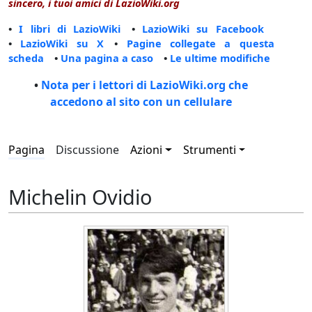
sincero, i tuoi amici di LazioWiki.org
•
I libri di LazioWiki
•
LazioWiki su Facebook
•
LazioWiki su X
•
Pagine collegate a questa
scheda
•
Una pagina a caso
•
Le ultime modifiche
•
Nota per i lettori di LazioWiki.org che
accedono al sito con un cellulare
Pagina
Discussione
Azioni
Strumenti
Michelin Ovidio