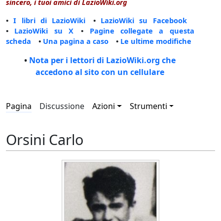
sincero, i tuoi amici di LazioWiki.org
•
I libri di LazioWiki
•
LazioWiki su Facebook
•
LazioWiki su X
•
Pagine collegate a questa
scheda
•
Una pagina a caso
•
Le ultime modifiche
•
Nota per i lettori di LazioWiki.org che
accedono al sito con un cellulare
Pagina
Discussione
Azioni
Strumenti
Orsini Carlo