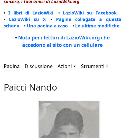
sincero, i tuoi amici di LazioWiki.org
•
I libri di LazioWiki
•
LazioWiki su Facebook
•
LazioWiki su X
•
Pagine collegate a questa
scheda
•
Una pagina a caso
•
Le ultime modifiche
•
Nota per i lettori di LazioWiki.org che
accedono al sito con un cellulare
Pagina
Discussione
Azioni
Strumenti
Paicci Nando