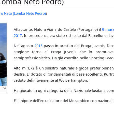
(Lomba Neto Pedro)
ro Neto (Lomba Neto Pedro)
)
Attaccante. Nato a Viana do Castelo (Portogallo) il
9 mar
2017
. In precedenza era stato richiesto dal Barcellona, L
Nell'agosto
2015
passa in prestito dal Braga Juvenis, l'a
stagione torna al Braga Juvenis che lo promuov
semiprofessionistico. Ha già esordito nello Sporting Br
Alto m 1,72 è un sinistro naturale e gioca preferibilment
destra. E' dotato di fondamentali di base eccellenti. Purt
ceduto definitivamente al Wolverhampton.
Ha giocato in ogni categoria della Nazionale lusitana co
E' il nipote dell'ex calciatore del Mozambico con nazion