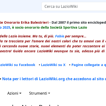
e Onorario Erika Balestrieri
- Dal 2007 il primo sito enciclopedi
io
2025
, è socio onorario della Società Sportiva Lazio
della Lazio insieme. Ma tu, di più.
Fabio
per sempre...
a te tracciata per l'amore dei nostri colori che tu amavi con i
 cercando nuove storie, nuovi elementi da poter raccontare ai le
estro! Guida ancora LazioWiki ovunque tu sia, adesso più di p
azioWiki su Facebook
•
LazioWiki su X
•
Pagine collegate a 
•
Nota per i lettori di LazioWiki.org che accedono al sito 
Azioni
Strumenti