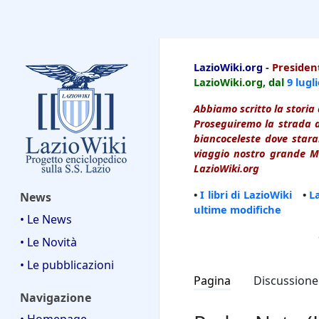
LazioWiki
LazioWiki.org
-
President
LazioWiki.org, dal
9 lugl
Abbiamo scritto la storia 
Proseguiremo la strada d
biancoceleste dove starai
viaggio nostro grande Ma
LazioWiki.org
•
I libri di LazioWiki
•
L
News
ultime modifiche
• Le News
• Le Novità
• Le pubblicazioni
Pagina
Discussione
Navigazione