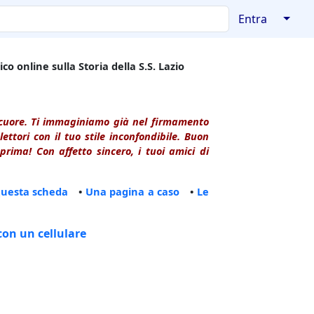
↓
Entra
co online sulla Storia della S.S. Lazio
l cuore. Ti immaginiamo già nel firmamento
ttori con il tuo stile inconfondibile. Buon
rima! Con affetto sincero, i tuoi amici di
questa scheda
•
Una pagina a caso
•
Le
con un cellulare