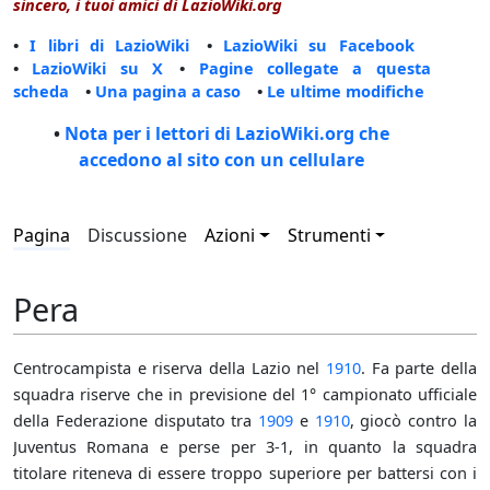
sincero, i tuoi amici di LazioWiki.org
•
I libri di LazioWiki
•
LazioWiki su Facebook
•
LazioWiki su X
•
Pagine collegate a questa
scheda
•
Una pagina a caso
•
Le ultime modifiche
•
Nota per i lettori di LazioWiki.org che
accedono al sito con un cellulare
Pagina
Discussione
Azioni
Strumenti
Pera
Centrocampista e riserva della Lazio nel
1910
. Fa parte della
squadra riserve che in previsione del 1° campionato ufficiale
della Federazione disputato tra
1909
e
1910
, giocò contro la
Juventus Romana e perse per 3-1, in quanto la squadra
titolare riteneva di essere troppo superiore per battersi con i